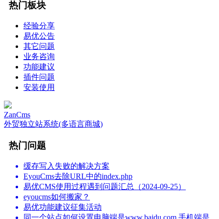
热门板块
经验分享
易优公告
其它问题
业务咨询
功能建议
插件问题
安装使用
ZanCms
外贸独立站系统(多语言商城)
热门问题
缓存写入失败的解决方案
EyouCms去除URL中的index.php
易优CMS使用过程遇到问题汇总（2024-09-25）
eyoucms如何搬家？
易优功能建议征集活动
同一个站点如何设置电脑端是www.baidu.com 手机端是