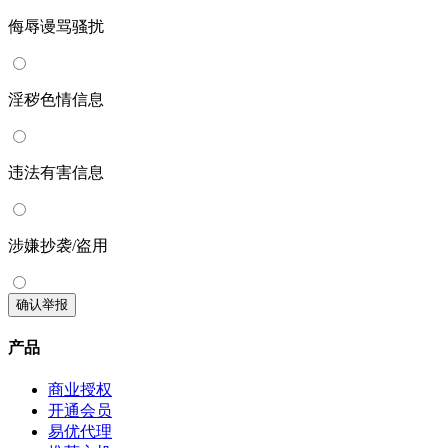
侮辱谩骂骚扰
淫秽色情信息
违法有害信息
涉嫌抄袭/盗用
确认举报
产品
商业授权
开通会员
易优代理