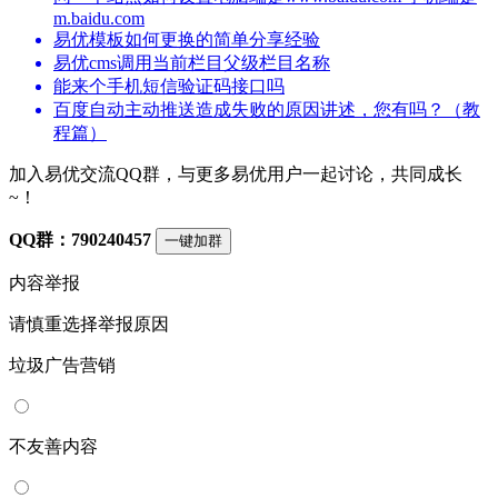
m.baidu.com
易优模板如何更换的简单分享经验
易优cms调用当前栏目父级栏目名称
能来个手机短信验证码接口吗
百度自动主动推送造成失败的原因讲述，您有吗？（教
程篇）
加入易优交流QQ群，与更多易优用户一起讨论，共同成长
~！
QQ群：790240457
一键加群
内容举报
请慎重选择举报原因
垃圾广告营销
不友善内容