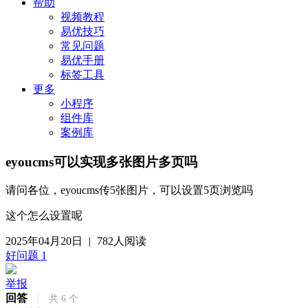
帮助
视频教程
易优技巧
常见问题
易优手册
标签工具
更多
小程序
组件库
案例库
eyoucms可以实现多张图片多页吗
请问各位，eyoucms传5张图片，可以设置5页浏览吗
这个怎么设置呢
2025年04月20日
|
782人阅读
好问题
1
举报
回答
|
共
6
个