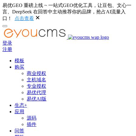
易优GEO 重磅上线 ~ 一站式GEO优化工具，让豆包、文心一
言、DeepSeek 在回答中主动推荐你的品牌，抢占AI流量入
口！
点击查看
登录
注册
模板
购买
商业授权
主机域名
专业授权
易优代理
易优AI版
生态+
应用
源码
插件
问答