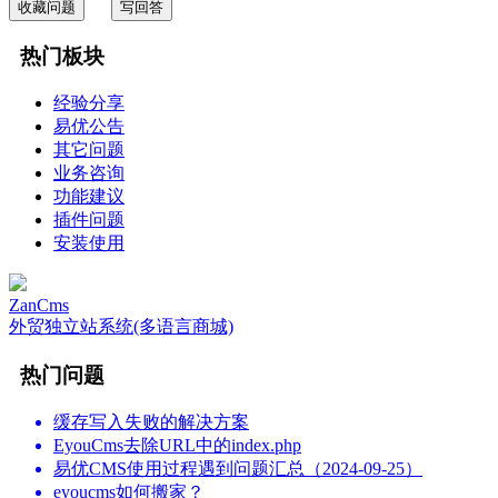
收藏问题
写回答
热门板块
经验分享
易优公告
其它问题
业务咨询
功能建议
插件问题
安装使用
ZanCms
外贸独立站系统(多语言商城)
热门问题
缓存写入失败的解决方案
EyouCms去除URL中的index.php
易优CMS使用过程遇到问题汇总（2024-09-25）
eyoucms如何搬家？