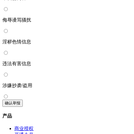
侮辱谩骂骚扰
淫秽色情信息
违法有害信息
涉嫌抄袭/盗用
确认举报
产品
商业授权