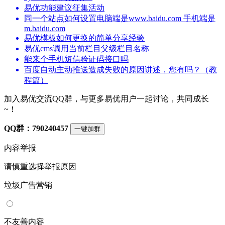
易优功能建议征集活动
同一个站点如何设置电脑端是www.baidu.com 手机端是
m.baidu.com
易优模板如何更换的简单分享经验
易优cms调用当前栏目父级栏目名称
能来个手机短信验证码接口吗
百度自动主动推送造成失败的原因讲述，您有吗？（教
程篇）
加入易优交流QQ群，与更多易优用户一起讨论，共同成长
~！
QQ群：790240457
一键加群
内容举报
请慎重选择举报原因
垃圾广告营销
不友善内容