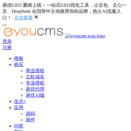
易优GEO 重磅上线 ~ 一站式GEO优化工具，让豆包、文心一
言、DeepSeek 在回答中主动推荐你的品牌，抢占AI流量入
口！
点击查看
登录
注册
模板
购买
商业授权
主机域名
专业授权
易优代理
易优AI版
生态+
应用
源码
插件
问答