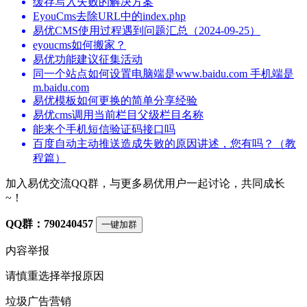
缓存写入失败的解决方案
EyouCms去除URL中的index.php
易优CMS使用过程遇到问题汇总（2024-09-25）
eyoucms如何搬家？
易优功能建议征集活动
同一个站点如何设置电脑端是www.baidu.com 手机端是
m.baidu.com
易优模板如何更换的简单分享经验
易优cms调用当前栏目父级栏目名称
能来个手机短信验证码接口吗
百度自动主动推送造成失败的原因讲述，您有吗？（教
程篇）
加入易优交流QQ群，与更多易优用户一起讨论，共同成长
~！
QQ群：790240457
一键加群
内容举报
请慎重选择举报原因
垃圾广告营销