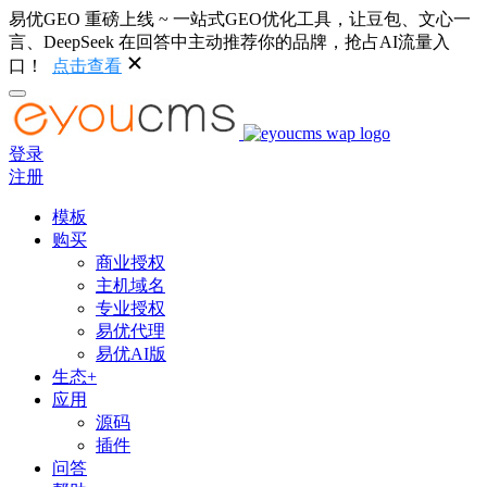
易优GEO 重磅上线 ~ 一站式GEO优化工具，让豆包、文心一
言、DeepSeek 在回答中主动推荐你的品牌，抢占AI流量入
口！
点击查看
登录
注册
模板
购买
商业授权
主机域名
专业授权
易优代理
易优AI版
生态+
应用
源码
插件
问答