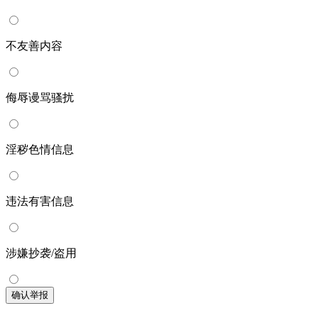
不友善内容
侮辱谩骂骚扰
淫秽色情信息
违法有害信息
涉嫌抄袭/盗用
确认举报