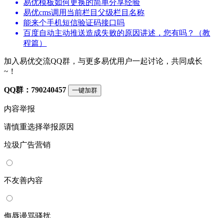
易优模板如何更换的简单分享经验
易优cms调用当前栏目父级栏目名称
能来个手机短信验证码接口吗
百度自动主动推送造成失败的原因讲述，您有吗？（教
程篇）
加入易优交流QQ群，与更多易优用户一起讨论，共同成长
~！
QQ群：790240457
一键加群
内容举报
请慎重选择举报原因
垃圾广告营销
不友善内容
侮辱谩骂骚扰