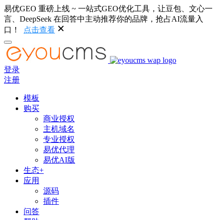
易优GEO 重磅上线 ~ 一站式GEO优化工具，让豆包、文心一
言、DeepSeek 在回答中主动推荐你的品牌，抢占AI流量入
口！
点击查看
登录
注册
模板
购买
商业授权
主机域名
专业授权
易优代理
易优AI版
生态+
应用
源码
插件
问答