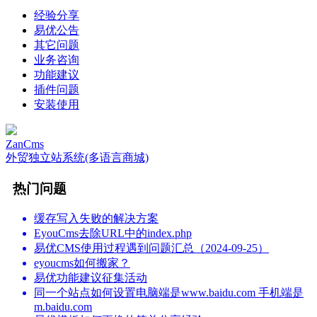
经验分享
易优公告
其它问题
业务咨询
功能建议
插件问题
安装使用
ZanCms
外贸独立站系统(多语言商城)
热门问题
缓存写入失败的解决方案
EyouCms去除URL中的index.php
易优CMS使用过程遇到问题汇总（2024-09-25）
eyoucms如何搬家？
易优功能建议征集活动
同一个站点如何设置电脑端是www.baidu.com 手机端是
m.baidu.com