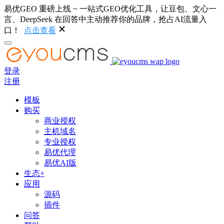
易优GEO 重磅上线 ~ 一站式GEO优化工具，让豆包、文心一
言、DeepSeek 在回答中主动推荐你的品牌，抢占AI流量入
口！
点击查看
登录
注册
模板
购买
商业授权
主机域名
专业授权
易优代理
易优AI版
生态+
应用
源码
插件
问答