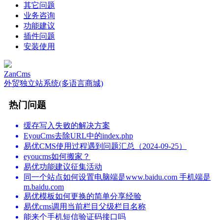
其它问题
业务咨询
功能建议
插件问题
安装使用
ZanCms
外贸独立站系统(多语言商城)
热门问题
缓存写入失败的解决方案
EyouCms去除URL中的index.php
易优CMS使用过程遇到问题汇总（2024-09-25）
eyoucms如何搬家？
易优功能建议征集活动
同一个站点如何设置电脑端是www.baidu.com 手机端是
m.baidu.com
易优模板如何更换的简单分享经验
易优cms调用当前栏目父级栏目名称
能来个手机短信验证码接口吗