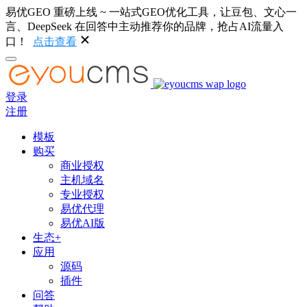
易优GEO 重磅上线 ~ 一站式GEO优化工具，让豆包、文心一
言、DeepSeek 在回答中主动推荐你的品牌，抢占AI流量入
口！
点击查看
登录
注册
模板
购买
商业授权
主机域名
专业授权
易优代理
易优AI版
生态+
应用
源码
插件
问答