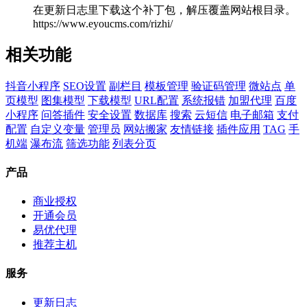
在更新日志里下载这个补丁包，解压覆盖网站根目录。
https://www.eyoucms.com/rizhi/
相关功能
抖音小程序
SEO设置
副栏目
模板管理
验证码管理
微站点
单
页模型
图集模型
下载模型
URL配置
系统报错
加盟代理
百度
小程序
问答插件
安全设置
数据库
搜索
云短信
电子邮箱
支付
配置
自定义变量
管理员
网站搬家
友情链接
插件应用
TAG
手
机端
瀑布流
筛选功能
列表分页
产品
商业授权
开通会员
易优代理
推荐主机
服务
更新日志