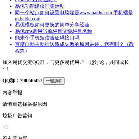
易优功能建议征集活动
同一个站点如何设置电脑端是www.baidu.com 手机端是
m.baidu.com
易优模板如何更换的简单分享经验
易优cms调用当前栏目父级栏目名称
能来个手机短信验证码接口吗
百度自动主动推送造成失败的原因讲述，您有吗？（教
程篇）
加入易优交流QQ群，与更多易优用户一起讨论，共同成长
~！
QQ群：790240457
一键加群
内容举报
请慎重选择举报原因
垃圾广告营销
不友善内容