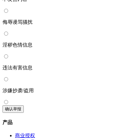
侮辱谩骂骚扰
淫秽色情信息
违法有害信息
涉嫌抄袭/盗用
确认举报
产品
商业授权