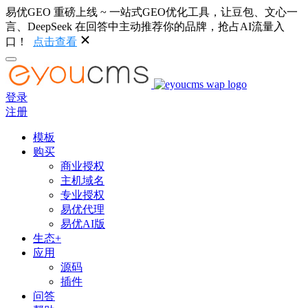
易优GEO 重磅上线 ~ 一站式GEO优化工具，让豆包、文心一
言、DeepSeek 在回答中主动推荐你的品牌，抢占AI流量入
口！
点击查看
登录
注册
模板
购买
商业授权
主机域名
专业授权
易优代理
易优AI版
生态+
应用
源码
插件
问答