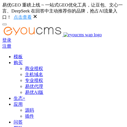
易优GEO 重磅上线 ~ 一站式GEO优化工具，让豆包、文心一
言、DeepSeek 在回答中主动推荐你的品牌，抢占AI流量入
口！
点击查看
登录
注册
模板
购买
商业授权
主机域名
专业授权
易优代理
易优AI版
生态+
应用
源码
插件
问答