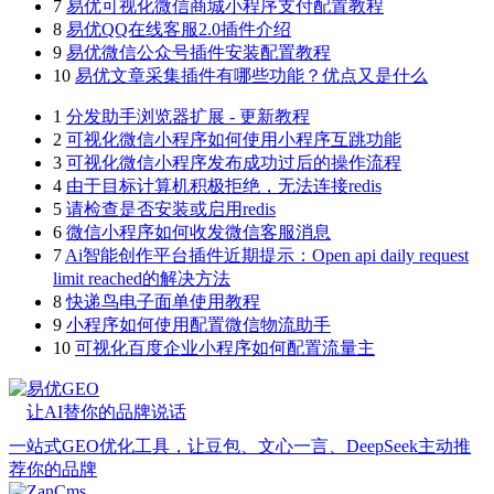
7
易优可视化微信商城小程序支付配置教程
8
易优QQ在线客服2.0插件介绍
9
易优微信公众号插件安装配置教程
10
易优文章采集插件有哪些功能？优点又是什么
1
分发助手浏览器扩展 - 更新教程
2
可视化微信小程序如何使用小程序互跳功能
3
可视化微信小程序发布成功过后的操作流程
4
由于目标计算机积极拒绝，无法连接redis
5
请检查是否安装或启用redis
6
微信小程序如何收发微信客服消息
7
Ai智能创作平台插件近期提示：Open api daily request
limit reached的解决方法
8
快递鸟电子面单使用教程
9
小程序如何使用配置微信物流助手
10
可视化百度企业小程序如何配置流量主
易优GEO
让AI替你的品牌说话
一站式GEO优化工具，让豆包、文心一言、DeepSeek主动推
荐你的品牌
ZanCms