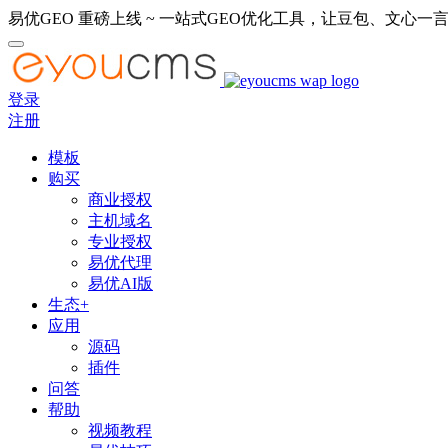
易优GEO 重磅上线 ~ 一站式GEO优化工具，让豆包、文心一言
登录
注册
模板
购买
商业授权
主机域名
专业授权
易优代理
易优AI版
生态+
应用
源码
插件
问答
帮助
视频教程