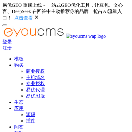
易优GEO 重磅上线 ~ 一站式GEO优化工具，让豆包、文心一
言、DeepSeek 在回答中主动推荐你的品牌，抢占AI流量入
口！
点击查看
登录
注册
模板
购买
商业授权
主机域名
专业授权
易优代理
易优AI版
生态+
应用
源码
插件
问答