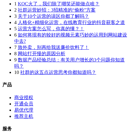
1
KOC火了，我们除了嘲笑还能做点啥？
2
社群运营妙招：3招精准的“偷粉”方案
3
关于10个运营的误区你都了解吗？
4
人格化+精细化运营，在线教育行业的抖音获客之道
5
运营方案怎么写，你真的懂？！
6
如何将现有的较好的视频元素巧妙的运用到网站建设
中去?
7
致外卖，别再给我送廉价饮料了！
8
网站打开慢的原因分析
9
数据产品经验总结：有关用户增长的3个问题你知道
吗？
10
社群的这五点运营思考你都知道吗？
产品
商业授权
开通会员
易优代理
推荐主机
服务