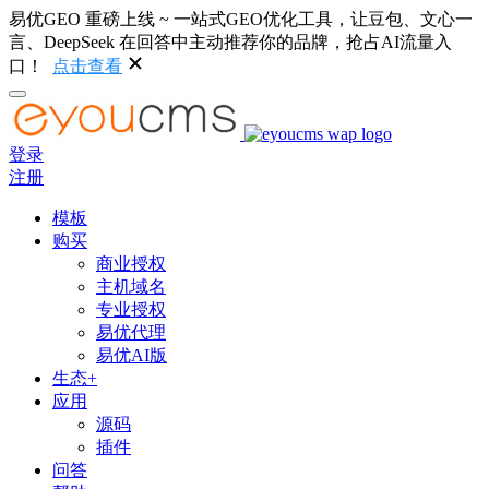
易优GEO 重磅上线 ~ 一站式GEO优化工具，让豆包、文心一
言、DeepSeek 在回答中主动推荐你的品牌，抢占AI流量入
口！
点击查看
登录
注册
模板
购买
商业授权
主机域名
专业授权
易优代理
易优AI版
生态+
应用
源码
插件
问答