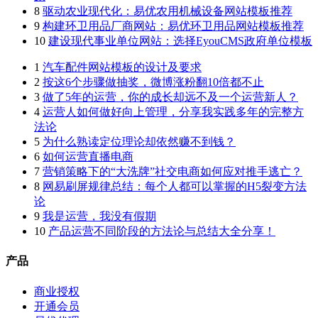
8
驱动农业现代化：易优农用机械设备网站模板推荐
9
构建环卫用品厂商网站：易优环卫用品网站模板推荐
10
建设现代事业单位网站：选择EyouCMS政府单位模板
1
汽车配件网站模板的设计及要求
2
按这6个步骤做抽奖，微博涨粉翻10倍都不止
3
做了5年的运营，你的成长却远不及一个运营新人？
4
运营人如何做好向上管理，分享我实践多年的完整方
法论
5
为什么熟读定位理论却依然赚不到钱？
6
如何运营直播电商
7
营销策略下的“大洗牌”社交电商如何应对推手逃亡？
8
网易刷屏规律总结：每个人都可以掌握的H5裂变方法
论
9
我是运营，我没有假期
10
产品运营不同阶段的方法论与总结大全分享！
产品
商业授权
开通会员