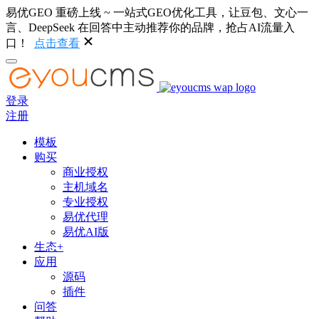
易优GEO 重磅上线 ~ 一站式GEO优化工具，让豆包、文心一
言、DeepSeek 在回答中主动推荐你的品牌，抢占AI流量入
口！
点击查看
登录
注册
模板
购买
商业授权
主机域名
专业授权
易优代理
易优AI版
生态+
应用
源码
插件
问答