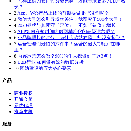
1
怎样正确的设计付费会员制，才能带来更多的用户增
长？
2
App、Web产品上线的前期要做哪些准备呢？
3
微信大号怎么引导粉丝关注？我研究了500个大号！
4
2020品牌与其死守『定位』，不如『错位』增长
5
APP如何在短时间内做到精准化的高级运营呢？
6
小品牌崛起的时代，为什么你站在风口却没有起飞？
7
运营经理们最怕的六件事！运营的最大“痛点”在哪
里？
8
内容运营怎么做？90%的牛人都做到了这3点！
9
B2B行业 如何做有效的数据分析
10
网站建设的五大核心要素
产品
商业授权
开通会员
易优代理
推荐主机
服务