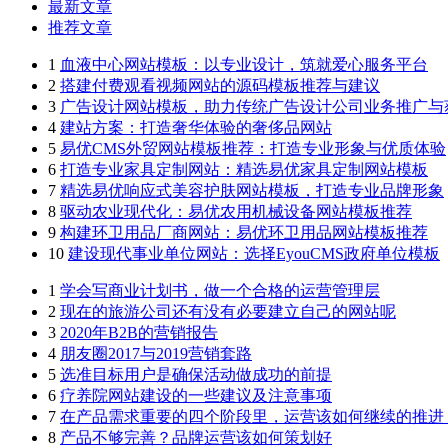
最新文章
推荐文章
1
血液中心网站模板：以专业设计，筑就爱心服务平台
2
搭建付费观看视频网站的源码模板推荐与建议
3
广告设计网站模板，助力传统广告设计公司业务推广与
4
建站方案：打造奢华体验的奢侈品网站
5
易优CMS外贸网站模板推荐：打造专业形象与优质体验
6
打造专业家具定制网站：精选易优家具定制网站模板
7
精选易优响应式美容护肤网站模板，打造专业品牌形象
8
驱动农业现代化：易优农用机械设备网站模板推荐
9
构建环卫用品厂商网站：易优环卫用品网站模板推荐
10
建设现代事业单位网站：选择EyouCMS政府单位模板
1
学会写商业计划书，做一个合格的运营管理层
2
现在的旅游公司还有没有必要建立自己的网站呢
3
2020年B2B的营销报告
4
朋友圈2017与2019营销套路
5
选准目标用户是确保活动做成功的前提
6
疗养院网站建设的一些建议及注意事项
7
在产品需求重要的四个阶段里，运营该如何继续的推进
8
产品不够完善？品牌运营该如何策划好