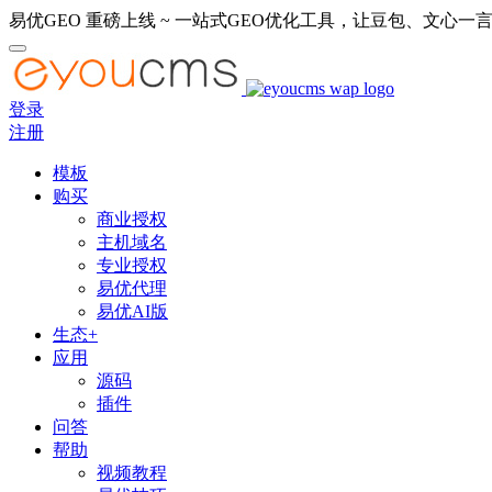
易优GEO 重磅上线 ~ 一站式GEO优化工具，让豆包、文心一言
登录
注册
模板
购买
商业授权
主机域名
专业授权
易优代理
易优AI版
生态+
应用
源码
插件
问答
帮助
视频教程