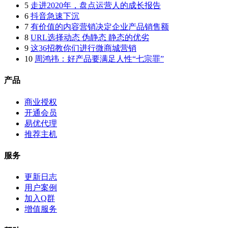
5
走进2020年，盘点运营人的成长报告
6
抖音急速下沉
7
有价值的内容营销决定企业产品销售额
8
URL选择动态 伪静态 静态的优劣
9
这36招教你们进行微商城营销
10
周鸿祎：好产品要满足人性“七宗罪”
产品
商业授权
开通会员
易优代理
推荐主机
服务
更新日志
用户案例
加入Q群
增值服务