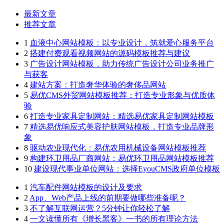
最新文章
推荐文章
1
血液中心网站模板：以专业设计，筑就爱心服务平台
2
搭建付费观看视频网站的源码模板推荐与建议
3
广告设计网站模板，助力传统广告设计公司业务推广
与获客
4
建站方案：打造奢华体验的奢侈品网站
5
易优CMS外贸网站模板推荐：打造专业形象与优质体
验
6
打造专业家具定制网站：精选易优家具定制网站模板
7
精选易优响应式美容护肤网站模板，打造专业品牌形
象
8
驱动农业现代化：易优农用机械设备网站模板推荐
9
构建环卫用品厂商网站：易优环卫用品网站模板推荐
10
建设现代事业单位网站：选择EyouCMS政府单位模板
1
汽车配件网站模板的设计及要求
2
App、Web产品上线的前期要做哪些准备呢？
3
不了解互联网运营？5分钟让你轻松了解
4
一文读懂所有《增长黑客》一书的所有理论方法