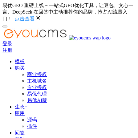
易优GEO 重磅上线 ~ 一站式GEO优化工具，让豆包、文心一
言、DeepSeek 在回答中主动推荐你的品牌，抢占AI流量入
口！
点击查看
登录
注册
模板
购买
商业授权
主机域名
专业授权
易优代理
易优AI版
生态+
应用
源码
插件
问答