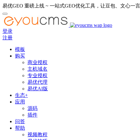
易优GEO 重磅上线 ~ 一站式GEO优化工具，让豆包、文心一言
登录
注册
模板
购买
商业授权
主机域名
专业授权
易优代理
易优AI版
生态+
应用
源码
插件
问答
帮助
视频教程