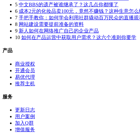
5
中文BBS的遗产被谁继承了？这几点你都懂了
6
成本2元的化妆品卖100元，竟然不赚钱？这种生意怎么
7
手把手教你：如何学会利用社群撬动百万民众的直播观
8
网站建设需要提前准备的资料
9
新人如何在网络推广自己的企业产品
10
如何在产品运营中获取用户需求？这六个准则你要学
产品
商业授权
开通会员
易优代理
推荐主机
服务
更新日志
用户案例
加入Q群
增值服务