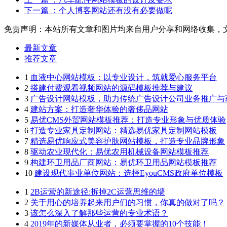
下一篇
：个人博客网站还有没有必要做呢
免责声明：本站所有文章和图片均来自用户分享和网络收集，
最新文章
推荐文章
1
血液中心网站模板：以专业设计，筑就爱心服务平台
2
搭建付费观看视频网站的源码模板推荐与建议
3
广告设计网站模板，助力传统广告设计公司业务推广与
4
建站方案：打造奢华体验的奢侈品网站
5
易优CMS外贸网站模板推荐：打造专业形象与优质体验
6
打造专业家具定制网站：精选易优家具定制网站模板
7
精选易优响应式美容护肤网站模板，打造专业品牌形象
8
驱动农业现代化：易优农用机械设备网站模板推荐
9
构建环卫用品厂商网站：易优环卫用品网站模板推荐
10
建设现代事业单位网站：选择EyouCMS政府单位模板
1
2B运营的新途径:拆掉2C运营思维的墙
2
关于用心的培养起来用户们的习惯，你真的做对了吗？
3
该怎么深入了解那些运营的专业术语？
4
2019年的新媒体从业者，必须要掌握的10个技能！