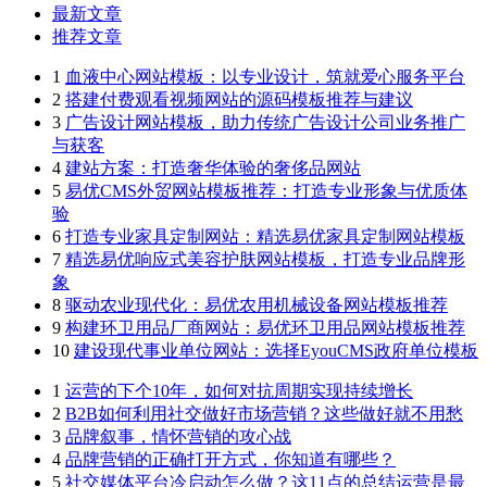
最新文章
推荐文章
1
血液中心网站模板：以专业设计，筑就爱心服务平台
2
搭建付费观看视频网站的源码模板推荐与建议
3
广告设计网站模板，助力传统广告设计公司业务推广
与获客
4
建站方案：打造奢华体验的奢侈品网站
5
易优CMS外贸网站模板推荐：打造专业形象与优质体
验
6
打造专业家具定制网站：精选易优家具定制网站模板
7
精选易优响应式美容护肤网站模板，打造专业品牌形
象
8
驱动农业现代化：易优农用机械设备网站模板推荐
9
构建环卫用品厂商网站：易优环卫用品网站模板推荐
10
建设现代事业单位网站：选择EyouCMS政府单位模板
1
运营的下个10年，如何对抗周期实现持续增长
2
B2B如何利用社交做好市场营销？这些做好就不用愁
3
品牌叙事，情怀营销的攻心战
4
品牌营销的正确打开方式，你知道有哪些？
5
社交媒体平台冷启动怎么做？这11点的总结运营是最