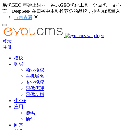
易优GEO 重磅上线 ~ 一站式GEO优化工具，让豆包、文心一
言、DeepSeek 在回答中主动推荐你的品牌，抢占AI流量入
口！
点击查看
登录
注册
模板
购买
商业授权
主机域名
专业授权
易优代理
易优AI版
生态+
应用
源码
插件
问答