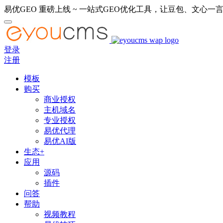
易优GEO 重磅上线 ~ 一站式GEO优化工具，让豆包、文心一言
登录
注册
模板
购买
商业授权
主机域名
专业授权
易优代理
易优AI版
生态+
应用
源码
插件
问答
帮助
视频教程