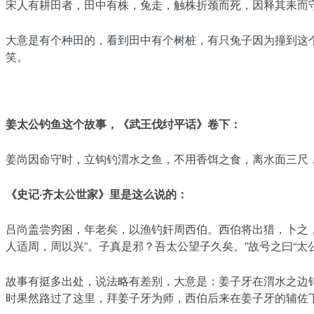
宋人有耕田者，田中有株，兔走，触株折颈而死，因释其耒而
大意是有个种田的，看到田中有个树桩，有只兔子因为撞到这
笑。
姜太公钓鱼这个故事，《武王伐纣平话》卷下：
姜尚因命守时，立钩钓渭水之鱼，不用香饵之食，离水面三尺， 
《史记·齐太公世家》里是这么说的：
吕尚盖尝穷困，年老矣，以渔钓奸周西伯。西伯将出猎，卜之，
人适周，周以兴”。子真是邪？吾太公望子久矣。”故号之曰“太
故事有挺多出处，说法略有差别，大意是：姜子牙在渭水之边
时果然路过了这里，拜姜子牙为师，西伯后来在姜子牙的辅佐