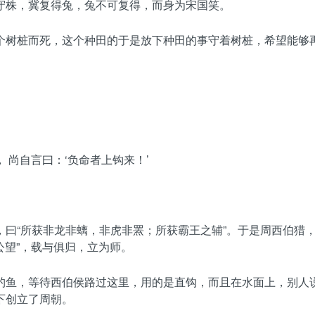
守株，冀复得兔，兔不可复得，而身为宋国笑。
个树桩而死，这个种田的于是放下种田的事守着树桩，希望能够
尚自言曰：‘负命者上钩来！’
曰“所获非龙非螭，非虎非罴；所获霸王之辅”。于是周西伯猎，
公望”，载与俱归，立为师。
钓鱼，等待西伯侯路过这里，用的是直钩，而且在水面上，别人
下创立了周朝。