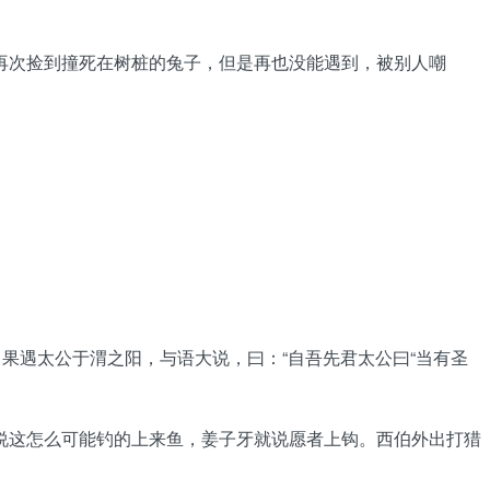
再次捡到撞死在树桩的兔子，但是再也没能遇到，被别人嘲
果遇太公于渭之阳，与语大说，曰：“自吾先君太公曰“当有圣
说这怎么可能钓的上来鱼，姜子牙就说愿者上钩。西伯外出打猎