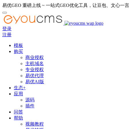
易优GEO 重磅上线 ~ 一站式GEO优化工具，让豆包、文心一言
登录
注册
模板
购买
商业授权
主机域名
专业授权
易优代理
易优AI版
生态+
应用
源码
插件
问答
帮助
视频教程