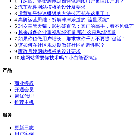
1
【深度】解密腾讯是如何做到比用户更懂用户的？
2
汽车配件网站模板的设计及要求
3
运营知乎快速赚钱的方法技巧都在这里了！
4
高阶运营思维：拆解津津乐道的“流量系统”
5
34岁掌管天猫，96秒破百亿：真正的高手，看不见锋芒
6
越来越多企业重视私域流量 那什么是私域流量
7
如果你也做用户增长，那求求你千万不要提“促活”
8
该如何在社区规划期做好社区的调性呢？
9
家政月嫂网站模板的设计要求
10
建网站需要懂技术吗？小白能否搞定
产品
商业授权
开通会员
易优代理
推荐主机
服务
更新日志
用户案例