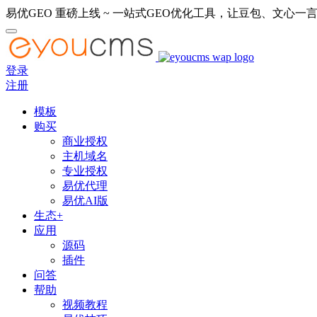
易优GEO 重磅上线 ~ 一站式GEO优化工具，让豆包、文心一言
登录
注册
模板
购买
商业授权
主机域名
专业授权
易优代理
易优AI版
生态+
应用
源码
插件
问答
帮助
视频教程