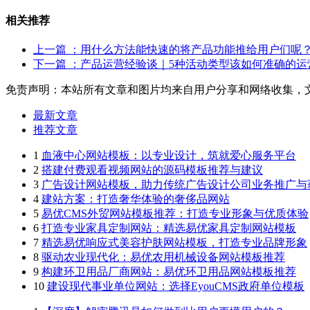
相关推荐
上一篇
：用什么方法能快速的将产品功能推给用户们呢
下一篇
：产品运营经验谈｜5种活动类型该如何准确的运
免责声明：本站所有文章和图片均来自用户分享和网络收集，
最新文章
推荐文章
1
血液中心网站模板：以专业设计，筑就爱心服务平台
2
搭建付费观看视频网站的源码模板推荐与建议
3
广告设计网站模板，助力传统广告设计公司业务推广与
4
建站方案：打造奢华体验的奢侈品网站
5
易优CMS外贸网站模板推荐：打造专业形象与优质体验
6
打造专业家具定制网站：精选易优家具定制网站模板
7
精选易优响应式美容护肤网站模板，打造专业品牌形象
8
驱动农业现代化：易优农用机械设备网站模板推荐
9
构建环卫用品厂商网站：易优环卫用品网站模板推荐
10
建设现代事业单位网站：选择EyouCMS政府单位模板