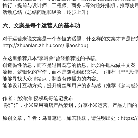
执行（提前与设计师、工程师、商务…等沟通好排期，推荐使
活动总结（总结问题和经验，逐步上升）
六、文案是每个运营人的基本功
对于运营来说文案是一个永恒的话题，什么样的文案才算是好文
http://zhuanlan.zhihu.com/lijiaoshou）
在这里推荐几本“李叫兽”曾经推荐过的书籍。
创造黏性信息，而不是过目既忘的信息。比如午睡枕做主文案，
流畅、逻辑化的写作，而不是随意组织文字。（推荐《***原
能够寻找大众情绪点，制造有传播力的内容。
能够设计互动方式，提升粉丝和用户的参与感（推荐《参与感
作者：彭洋洋 授权鸟哥笔记发布
彭洋洋，小米应用商店产品策划，分享小米运营、产品方面的干货 （
原创文章，作者：鸟哥笔记，如若转载，请注明出处：https://www.iyun