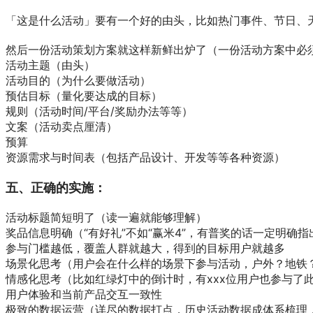
「这是什么活动」要有一个好的由头，比如热门事件、节日、
然后一份活动策划方案就这样新鲜出炉了（一份活动方案中必
活动主题（由头）
活动目的（为什么要做活动）
预估目标（量化要达成的目标）
规则（活动时间/平台/奖励办法等等）
文案（活动卖点厘清）
预算
资源需求与时间表（包括产品设计、开发等等各种资源）
五、正确的实施：
活动标题简短明了（读一遍就能够理解）
奖品信息明确（“有好礼”不如“赢米4”，有普奖的话一定明确指出
参与门槛越低，覆盖人群就越大，得到的目标用户就越多
场景化思考（用户会在什么样的场景下参与活动，户外？地铁？
情感化思考（比如红绿灯中的倒计时，有xxx位用户也参与了此
用户体验和当前产品交互一致性
极致的数据运营（详尽的数据打点，历史活动数据成体系梳理