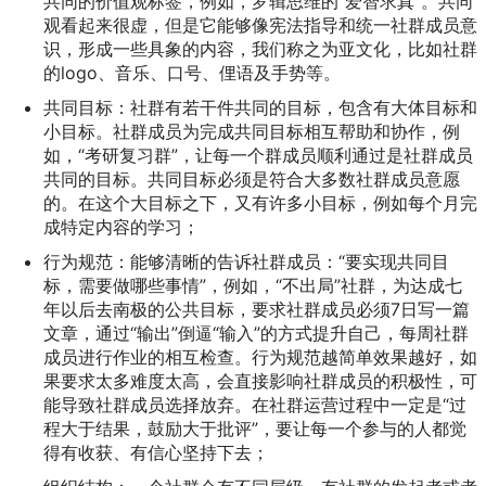
共同的价值观标签，例如，罗辑思维的“爱智求真”。共同
观看起来很虚，但是它能够像宪法指导和统一社群成员意
识，形成一些具象的内容，我们称之为亚文化，比如社群
的logo、音乐、口号、俚语及手势等。
共同目标：社群有若干件共同的目标，包含有大体目标和
小目标。社群成员为完成共同目标相互帮助和协作，例
如，“考研复习群”，让每一个群成员顺利通过是社群成员
共同的目标。共同目标必须是符合大多数社群成员意愿
的。在这个大目标之下，又有许多小目标，例如每个月完
成特定内容的学习；
行为规范：能够清晰的告诉社群成员：“要实现共同目
标，需要做哪些事情”，例如，“不出局”社群，为达成七
年以后去南极的公共目标，要求社群成员必须7日写一篇
文章，通过“输出”倒逼“输入”的方式提升自己，每周社群
成员进行作业的相互检查。行为规范越简单效果越好，如
果要求太多难度太高，会直接影响社群成员的积极性，可
能导致社群成员选择放弃。在社群运营过程中一定是“过
程大于结果，鼓励大于批评”，要让每一个参与的人都觉
得有收获、有信心坚持下去；