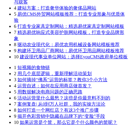
与获客
4
建站方案：打造奢华体验的奢侈品网站
5
易优CMS外贸网站模板推荐：打造专业形象与优质体
验
6
打造专业家具定制网站：精选易优家具定制网站模板
7
精选易优响应式美容护肤网站模板，打造专业品牌形
象
8
驱动农业现代化：易优农用机械设备网站模板推荐
9
构建环卫用品厂商网站：易优环卫用品网站模板推荐
10
建设现代事业单位网站：选择EyouCMS政府单位模板
1
短视频的食物链
2
用几个底层逻辑，重新理解活动策划
3
如何摘掉“佛系”运营的标签？教你3个小方法
4
运营自述：如何在应用商店做首发？
5
用数据解决电商问题的正确思路
6
活动运营里什么最愁？这些是你最意料不到的
7
案例复盘| 从0到万人社群，我的实操方法论
8
如何打造一个网红店？有这3个推广步骤
9
揭开色彩营销中隐藏在品牌下的“变脸”手段
10
如果运营是个筐，那么它是个什么颜色的筐呢？