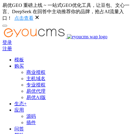
易优GEO 重磅上线 ~ 一站式GEO优化工具，让豆包、文心一
言、DeepSeek 在回答中主动推荐你的品牌，抢占AI流量入
口！
点击查看
登录
注册
模板
购买
商业授权
主机域名
专业授权
易优代理
易优AI版
生态+
应用
源码
插件
问答