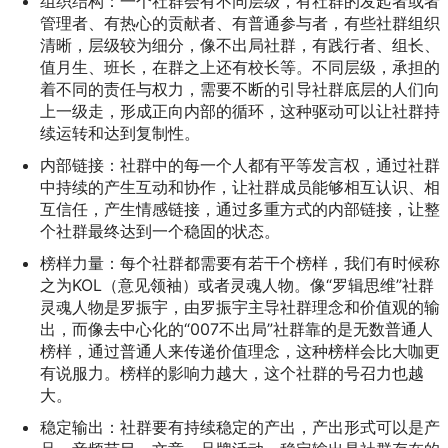
组织结构：一个社群会有不同层级，有社群的发起者或者
管理者、有热心的贡献者、有普通参与者，有些社群组织
清晰，层级较为细分，像不出局社群，有践行者、组长、
值月生、班长，在群之上还有校长等。不同层级，承担的
着不同的责任与权力，需要不断的引导社群底层的人们向
上一级走，形成正向内部的循环，这种驱动可以让社群持
续运转和达到复制性。
内部链接：社群中的每一个人都有平等发言权，通过社群
中持续的产生互动和协作，让社群成员能够相互认识、相
互信任，产生情感链接，通过多重方式的内部链接，让整
个社群最终达到一个稳固的状态。
榜样力量：每个社群都需要有若干个榜样，我们有时候称
之为KOL（意见领袖）或者灵魂人物。像“罗辑思维”社群
灵魂人物是罗振宇，由罗振宇主导社群理念和价值观的输
出，而像去中心化的“007不出局”社群靠的是无数普通人
榜样，通过普通人来传递价值理念，这种榜样会比大咖更
有说服力。榜样的影响力越大，这个社群的号召力也越
大。
稳定输出：社群要有持续稳定的产出，产出形式可以是产