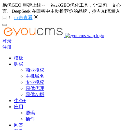
易优GEO 重磅上线 ~ 一站式GEO优化工具，让豆包、文心一
言、DeepSeek 在回答中主动推荐你的品牌，抢占AI流量入
口！
点击查看
登录
注册
模板
购买
商业授权
主机域名
专业授权
易优代理
易优AI版
生态+
应用
源码
插件
问答