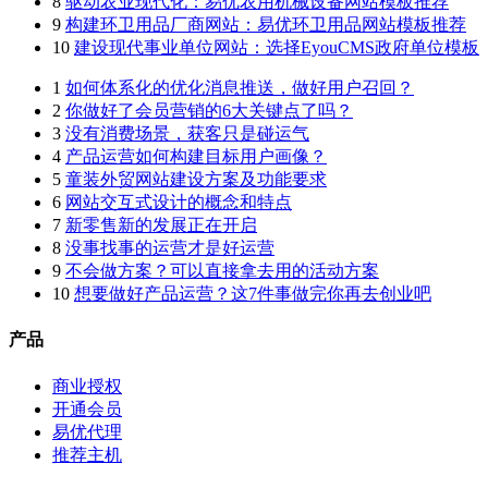
8
驱动农业现代化：易优农用机械设备网站模板推荐
9
构建环卫用品厂商网站：易优环卫用品网站模板推荐
10
建设现代事业单位网站：选择EyouCMS政府单位模板
1
如何体系化的优化消息推送，做好用户召回？
2
你做好了会员营销的6大关键点了吗？
3
没有消费场景，获客只是碰运气
4
产品运营如何构建目标用户画像？
5
童装外贸网站建设方案及功能要求
6
网站交互式设计的概念和特点
7
新零售新的发展正在开启
8
没事找事的运营才是好运营
9
不会做方案？可以直接拿去用的活动方案
10
想要做好产品运营？这7件事做完你再去创业吧
产品
商业授权
开通会员
易优代理
推荐主机