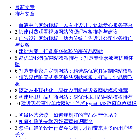
最新文章
推荐文章
1
血液中心网站模板：以专业设计，筑就爱心服务平台
2
搭建付费观看视频网站的源码模板推荐与建议
3
广告设计网站模板，助力传统广告设计公司业务推广
与获客
4
建站方案：打造奢华体验的奢侈品网站
5
易优CMS外贸网站模板推荐：打造专业形象与优质体
验
6
打造专业家具定制网站：精选易优家具定制网站模板
7
精选易优响应式美容护肤网站模板，打造专业品牌形
象
8
驱动农业现代化：易优农用机械设备网站模板推荐
9
构建环卫用品厂商网站：易优环卫用品网站模板推荐
10
建设现代事业单位网站：选择EyouCMS政府单位模板
1
初级运营必读：如何规划好的产品运营体系？
2
如何准确的去学习好运营知识呢？
3
怎样正确的设计付费会员制，才能带来更多的用户增
长？