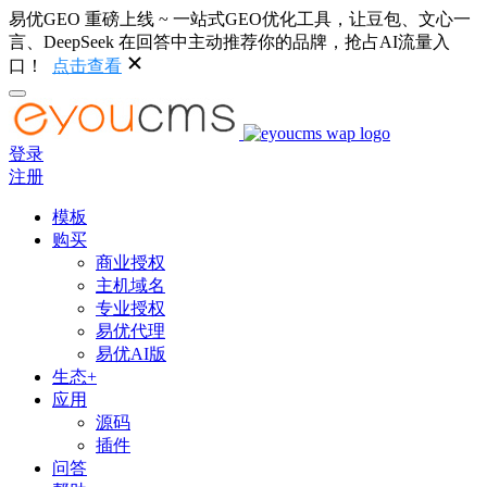
易优GEO 重磅上线 ~ 一站式GEO优化工具，让豆包、文心一
言、DeepSeek 在回答中主动推荐你的品牌，抢占AI流量入
口！
点击查看
登录
注册
模板
购买
商业授权
主机域名
专业授权
易优代理
易优AI版
生态+
应用
源码
插件
问答