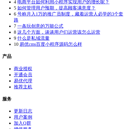
4
电商平台如何利用小程序实现用户的增长呢？
5
如何管理用户预期，提高顾客满意度？
6
号称月入1万的推广员制度，藏着运营人必学的3个套
路
7
一条玩创意的万能公式
8
这几个方面，谈谈用户们运营该怎么运营
9
什么是私域流量
10
易优cms百度小程序源码怎么样
产品
商业授权
开通会员
易优代理
推荐主机
服务
更新日志
用户案例
加入Q群