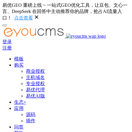
易优GEO 重磅上线 ~ 一站式GEO优化工具，让豆包、文心一
言、DeepSeek 在回答中主动推荐你的品牌，抢占AI流量入
口！
点击查看
登录
注册
模板
购买
商业授权
主机域名
专业授权
易优代理
易优AI版
生态+
应用
源码
插件
问答