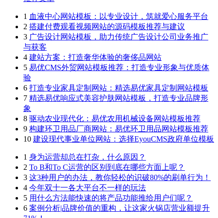
1
血液中心网站模板：以专业设计，筑就爱心服务平台
2
搭建付费观看视频网站的源码模板推荐与建议
3
广告设计网站模板，助力传统广告设计公司业务推广
与获客
4
建站方案：打造奢华体验的奢侈品网站
5
易优CMS外贸网站模板推荐：打造专业形象与优质体
验
6
打造专业家具定制网站：精选易优家具定制网站模板
7
精选易优响应式美容护肤网站模板，打造专业品牌形
象
8
驱动农业现代化：易优农用机械设备网站模板推荐
9
构建环卫用品厂商网站：易优环卫用品网站模板推荐
10
建设现代事业单位网站：选择EyouCMS政府单位模板
1
身为运营却总在打杂，什么原因？
2
To B和To C运营的区别到底在哪些方面上呢？
3
这3种用户的办法，教你轻松的识破80%的刷单行为！
4
今年双十一各大平台不一样的玩法
5
用什么方法能快速的将产品功能推给用户们呢？
6
案例分析|品牌价值的重构，让这家火锅店营业额提升