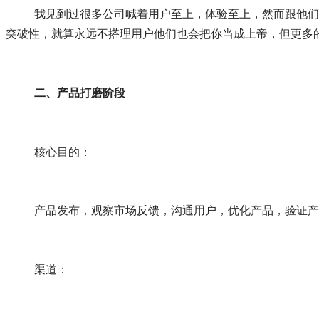
	我见到过很多公司喊着用户至上，体验至上，然而跟他们说出自己的建议却永远是石沉大海，微信公众号永远是自动回复，客服永远是转接。用户体验不是必须的，如果你的产品极具
突破性，就算永远不搭理用户他们也会把你当成上帝，但更多
二、产品打磨阶段
	核心目的：
	产品发布，观察市场反馈，沟通用户，优化产品，验证
	渠道：