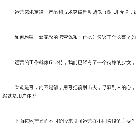
	运营需求定律：产品和技术突破程度越低（跟 UI 无关，
	如何构建一套完整的运营体系？什么时候该干什么事？
	运营的工作就像丘比特，我们已经有了一个待嫁的少女
	渠道是弓，内容是箭，用弓把箭射出去，俘获别人的心，渠道决定能让多少人看到，内容决定能否打动别人，等别人对产品产生了兴趣，我们还要修筑桥梁，能够跟用户沟通，这个桥
梁就是用户体系。
	下面按照产品的不同阶段来聊聊运营在不同阶段的主要