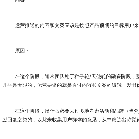
	运营推送的内容和文案应该是按照产品预期的目标用户
	原因：
	在这个阶段，通常团队处于种子轮/天使轮的融资阶段，整个团队的核心基本都在产品上，也没有足够多的钱去花在运营上。微信和微博是很好的渠道，因为免费，而且平台的有效用户
几乎是无限的，运营要做的就是通过内容和文案的编辑，发出
	在这个阶段，没什么必要去过多地考虑活动和品牌（当然你不能给品牌抹黑），全力以赴去获取对产品方向感兴趣的用户，培养天使用户，可以适当做一些简单的互动，比如投票、鼓
励回复之类的，以此来收集用户群体的意见，从中筛选出你觉