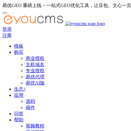
易优GEO 重磅上线 ~ 一站式GEO优化工具，让豆包、文心一言
登录
注册
模板
购买
商业授权
主机域名
专业授权
易优代理
易优AI版
生态+
应用
源码
插件
问答
帮助
视频教程