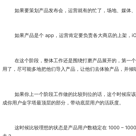
	如果要策划产品发布会，运营就有的忙了，场地、媒体
	如果产品是个 app，运营肯定要负责各大商店的上架，iOS
	在这个阶段，整体工作还是围绕打磨产品展开的，第一个版本的产品往往不够完善，或者是 Beta 版，可能还不适合大范围推广，之前培养的天使用户在这个阶段就可以发挥巨大的作
用了，尽可能多地把他们导入产品，让他们去体验产品，并倾
	如果你上一个阶段工作做的比较到位的话，这个时候应该有一些热爱产品并长期保持互动的天使用户了。他们在这个阶段的力量是巨大的，不仅能够对产品给予有效反馈，而且能够构
成你用户金字塔最顶层的部分，带动底层用户的活跃度。
	这时候比较理想的状态是产品用户数稳定在 1000 – 10000 这个量级，不需要追求爆破增长，维持稳定增长更重要。时刻注意用户的每个行为，用户为什么来？来做了什么？为什么