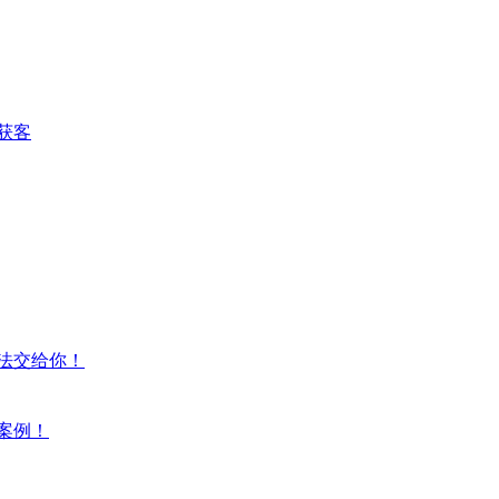
获客
法交给你！
案例！