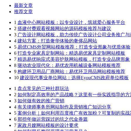
最新文章
推荐文章
1
血液中心网站模板：以专业设计，筑就爱心服务平台
2
搭建付费观看视频网站的源码模板推荐与建议
3
广告设计网站模板，助力传统广告设计公司业务推广与
4
建站方案：打造奢华体验的奢侈品网站
5
易优CMS外贸网站模板推荐：打造专业形象与优质体验
6
打造专业家具定制网站：精选易优家具定制网站模板
7
精选易优响应式美容护肤网站模板，打造专业品牌形象
8
驱动农业现代化：易优农用机械设备网站模板推荐
9
构建环卫用品厂商网站：易优环卫用品网站模板推荐
10
建设现代事业单位网站：选择EyouCMS政府单位模板
1
盘点常见的三种社群玩法
2
如何制定高效率的产品战略？这里有一份实践指导的方
3
如何做有效的推广营销
4
有关律师事务所网站制作及营销推广知识分享
5
案例分析｜如何利用百度推广有效加粉？可复制的实战
6
那些年做运营踩过的坑之代金券篇
7
家政月嫂网站模板的设计要求