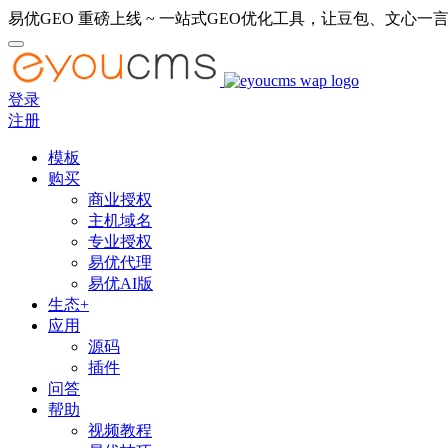
易优GEO 重磅上线 ~ 一站式GEO优化工具，让豆包、文心一言
登录
注册
模板
购买
商业授权
主机域名
专业授权
易优代理
易优AI版
生态+
应用
源码
插件
问答
帮助
视频教程