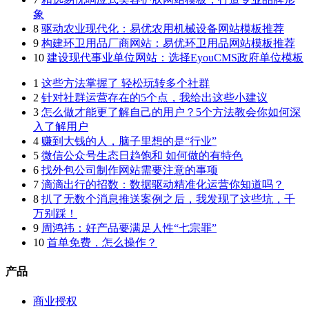
象
8
驱动农业现代化：易优农用机械设备网站模板推荐
9
构建环卫用品厂商网站：易优环卫用品网站模板推荐
10
建设现代事业单位网站：选择EyouCMS政府单位模板
1
这些方法掌握了 轻松玩转多个社群
2
针对社群运营存在的5个点，我给出这些小建议
3
怎么做才能更了解自己的用户？5个方法教会你如何深
入了解用户
4
赚到大钱的人，脑子里想的是“行业”
5
微信公众号生态日趋饱和 如何做的有特色
6
找外包公司制作网站需要注意的事项
7
滴滴出行的招数：数据驱动精准化运营你知道吗？
8
扒了无数个消息推送案例之后，我发现了这些坑，千
万别踩！
9
周鸿祎：好产品要满足人性“七宗罪”
10
首单免费，怎么操作？
产品
商业授权