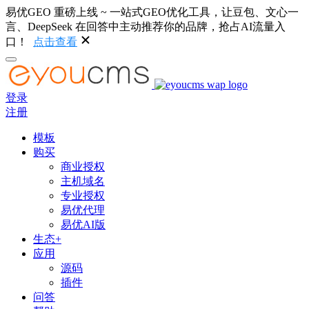
易优GEO 重磅上线 ~ 一站式GEO优化工具，让豆包、文心一
言、DeepSeek 在回答中主动推荐你的品牌，抢占AI流量入
口！
点击查看
登录
注册
模板
购买
商业授权
主机域名
专业授权
易优代理
易优AI版
生态+
应用
源码
插件
问答