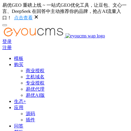
易优GEO 重磅上线 ~ 一站式GEO优化工具，让豆包、文心一
言、DeepSeek 在回答中主动推荐你的品牌，抢占AI流量入
口！
点击查看
登录
注册
模板
购买
商业授权
主机域名
专业授权
易优代理
易优AI版
生态+
应用
源码
插件
问答