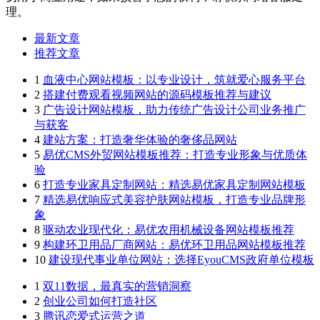
理。
最新文章
推荐文章
1
血液中心网站模板：以专业设计，筑就爱心服务平台
2
搭建付费观看视频网站的源码模板推荐与建议
3
广告设计网站模板，助力传统广告设计公司业务推广
与获客
4
建站方案：打造奢华体验的奢侈品网站
5
易优CMS外贸网站模板推荐：打造专业形象与优质体
验
6
打造专业家具定制网站：精选易优家具定制网站模板
7
精选易优响应式美容护肤网站模板，打造专业品牌形
象
8
驱动农业现代化：易优农用机械设备网站模板推荐
9
构建环卫用品厂商网站：易优环卫用品网站模板推荐
10
建设现代事业单位网站：选择EyouCMS政府单位模板
1
双11数据，最真实的营销洞察
2
创业公司如何打造社区
3
腾讯恋爱式运营之道