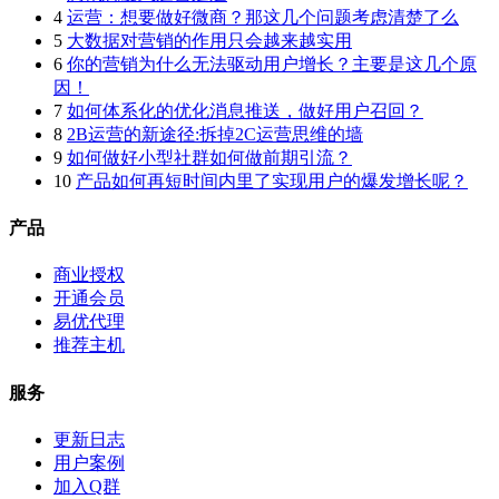
4
运营：想要做好微商？那这几个问题考虑清楚了么
5
大数据对营销的作用只会越来越实用
6
你的营销为什么无法驱动用户增长？主要是这几个原
因！
7
如何体系化的优化消息推送，做好用户召回？
8
2B运营的新途径:拆掉2C运营思维的墙
9
如何做好小型社群如何做前期引流？
10
产品如何再短时间内里了实现用户的爆发增长呢？
产品
商业授权
开通会员
易优代理
推荐主机
服务
更新日志
用户案例
加入Q群