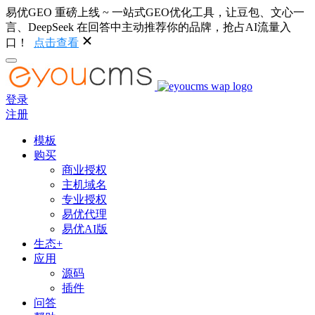
易优GEO 重磅上线 ~ 一站式GEO优化工具，让豆包、文心一
言、DeepSeek 在回答中主动推荐你的品牌，抢占AI流量入
口！
点击查看
登录
注册
模板
购买
商业授权
主机域名
专业授权
易优代理
易优AI版
生态+
应用
源码
插件
问答