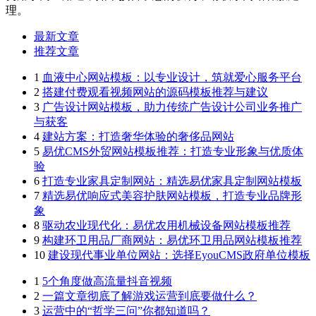
理。
最新文章
推荐文章
1
血液中心网站模板：以专业设计，筑就爱心服务平台
2
搭建付费观看视频网站的源码模板推荐与建议
3
广告设计网站模板，助力传统广告设计公司业务推广
与获客
4
建站方案：打造奢华体验的奢侈品网站
5
易优CMS外贸网站模板推荐：打造专业形象与优质体
验
6
打造专业家具定制网站：精选易优家具定制网站模板
7
精选易优响应式美容护肤网站模板，打造专业品牌形
象
8
驱动农业现代化：易优农用机械设备网站模板推荐
9
构建环卫用品厂商网站：易优环卫用品网站模板推荐
10
建设现代事业单位网站：选择EyouCMS政府单位模板
1
5个角度做高流量抖音视频
2
一篇文章彻底了解游戏运营到底要做什么？
3
运营中的“哲学三问”你都知道吗？