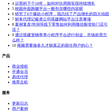
4
运营的下个10年，如何对抗周期实现持续增长
5
校园外面跑腿平台一般包含哪些内容呢
6
研究了6个爆款小程序，我总结了产品增长的四大动因
7
财务代理记账类公司搭建网站平台注意事项
8
案例复盘|华润等线下零售如何利用微信裂变给门店引
流？
9
通过搭建宠物寄养小程序平台进行创业，市场前景怎
么样？
10
视频需要做多久才能真正的留住用户的心？
产品
商业授权
开通会员
易优代理
推荐主机
服务
更新日志
用户案例