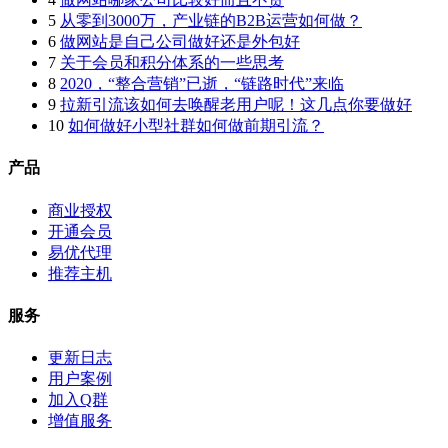
5
从零到3000万，产业链的B2B运营如何做？
6
做网站是自己公司做好还是外包好
7
关于会员和积分体系的一些思考
8
2020，“整合营销”已逝，“链路时代”来临
9
拉新引流该如何去唤醒老用户呢！这几点你要做好
10
如何做好小型社群如何做前期引流？
产品
商业授权
开通会员
易优代理
推荐主机
服务
更新日志
用户案例
加入Q群
增值服务