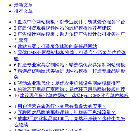
最新文章
推荐文章
1
血液中心网站模板：以专业设计，筑就爱心服务平台
2
搭建付费观看视频网站的源码模板推荐与建议
3
广告设计网站模板，助力传统广告设计公司业务推广
与获客
4
建站方案：打造奢华体验的奢侈品网站
5
易优CMS外贸网站模板推荐：打造专业形象与优质体
验
6
打造专业家具定制网站：精选易优家具定制网站模板
7
精选易优响应式美容护肤网站模板，打造专业品牌形
象
8
驱动农业现代化：易优农用机械设备网站模板推荐
9
构建环卫用品厂商网站：易优环卫用品网站模板推荐
10
建设现代事业单位网站：选择EyouCMS政府单位模板
1
用户运营在旅游行业究竟有着多大的应用？
2
互联网对品牌的那些误解：社群等于私域流量？
3
成本2元的化妆品卖100元，竟然不赚钱？这种生意怎
么继续
4
做网站哪家公司比较好而且不贵