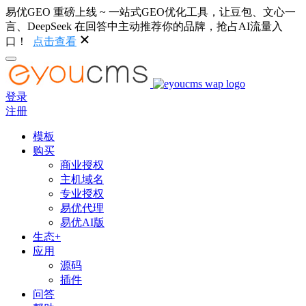
易优GEO 重磅上线 ~ 一站式GEO优化工具，让豆包、文心一
言、DeepSeek 在回答中主动推荐你的品牌，抢占AI流量入
口！
点击查看
登录
注册
模板
购买
商业授权
主机域名
专业授权
易优代理
易优AI版
生态+
应用
源码
插件
问答