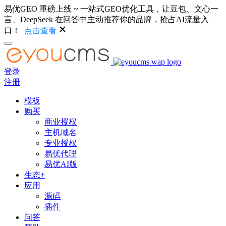
易优GEO 重磅上线 ~ 一站式GEO优化工具，让豆包、文心一
言、DeepSeek 在回答中主动推荐你的品牌，抢占AI流量入
口！
点击查看
登录
注册
模板
购买
商业授权
主机域名
专业授权
易优代理
易优AI版
生态+
应用
源码
插件
问答