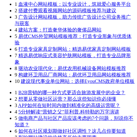
1
血液中心网站模板：以专业设计，筑就爱心服务平台
2
搭建付费观看视频网站的源码模板推荐与建议
3
广告设计网站模板，助力传统广告设计公司业务推广
与获客
4
建站方案：打造奢华体验的奢侈品网站
5
易优CMS外贸网站模板推荐：打造专业形象与优质体
验
6
打造专业家具定制网站：精选易优家具定制网站模板
7
精选易优响应式美容护肤网站模板，打造专业品牌形
象
8
驱动农业现代化：易优农用机械设备网站模板推荐
9
构建环卫用品厂商网站：易优环卫用品网站模板推荐
10
建设现代事业单位网站：选择EyouCMS政府单位模板
1
B2B营销的哪一种方式更适合旅游发展中的企业？
2
想要从零做社区运营？那么这些知识你必须懂
3
APP如何在短时间内做到精准化的高级运营呢？
4
5分钟解读“营销之父”菲利普.科特勒的万字演讲
5
做电商产品与社区产品应该考虑的7个问题，别说你不
知道？
6
如何在社区规划期做好社区调性？这几点你要知道