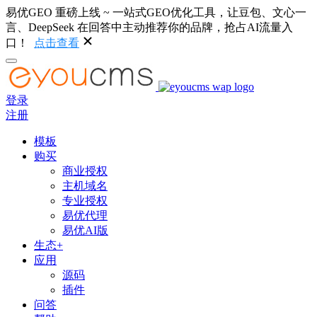
易优GEO 重磅上线 ~ 一站式GEO优化工具，让豆包、文心一
言、DeepSeek 在回答中主动推荐你的品牌，抢占AI流量入
口！
点击查看
登录
注册
模板
购买
商业授权
主机域名
专业授权
易优代理
易优AI版
生态+
应用
源码
插件
问答