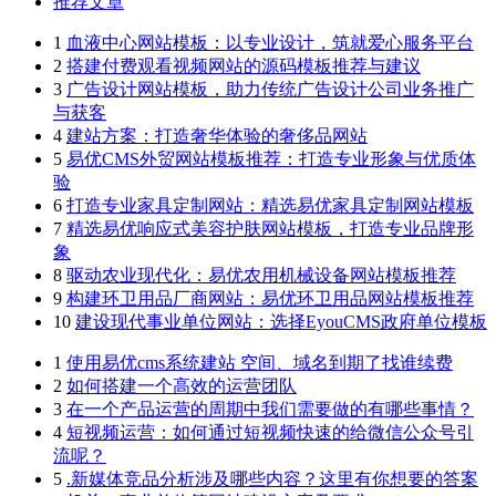
推荐文章
1
血液中心网站模板：以专业设计，筑就爱心服务平台
2
搭建付费观看视频网站的源码模板推荐与建议
3
广告设计网站模板，助力传统广告设计公司业务推广
与获客
4
建站方案：打造奢华体验的奢侈品网站
5
易优CMS外贸网站模板推荐：打造专业形象与优质体
验
6
打造专业家具定制网站：精选易优家具定制网站模板
7
精选易优响应式美容护肤网站模板，打造专业品牌形
象
8
驱动农业现代化：易优农用机械设备网站模板推荐
9
构建环卫用品厂商网站：易优环卫用品网站模板推荐
10
建设现代事业单位网站：选择EyouCMS政府单位模板
1
使用易优cms系统建站 空间、域名到期了找谁续费
2
如何搭建一个高效的运营团队
3
在一个产品运营的周期中我们需要做的有哪些事情？
4
短视频运营：如何通过短视频快速的给微信公众号引
流呢？
5
.新媒体竞品分析涉及哪些内容？这里有你想要的答案