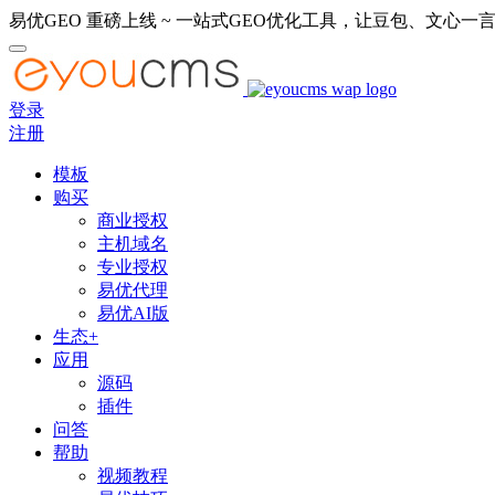
易优GEO 重磅上线 ~ 一站式GEO优化工具，让豆包、文心一言
登录
注册
模板
购买
商业授权
主机域名
专业授权
易优代理
易优AI版
生态+
应用
源码
插件
问答
帮助
视频教程