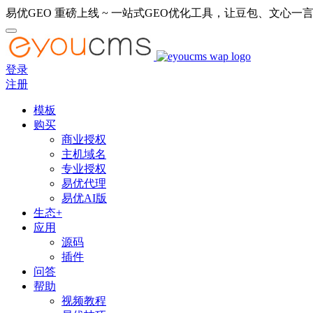
易优GEO 重磅上线 ~ 一站式GEO优化工具，让豆包、文心一言
登录
注册
模板
购买
商业授权
主机域名
专业授权
易优代理
易优AI版
生态+
应用
源码
插件
问答
帮助
视频教程