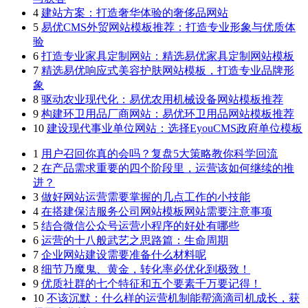
4
建站方案：打造奢华体验的奢侈品网站
5
易优CMS外贸网站模板推荐：打造专业形象与优质体
验
6
打造专业家具定制网站：精选易优家具定制网站模板
7
精选易优响应式美容护肤网站模板，打造专业品牌形
象
8
驱动农业现代化：易优农用机械设备网站模板推荐
9
构建环卫用品厂商网站：易优环卫用品网站模板推荐
10
建设现代事业单位网站：选择EyouCMS政府单位模板
1
用户召回你真的会吗？复盘5大策略教你科学回流
2
在产品需求重要的四个阶段里，运营该如何继续的推
进？
3
做好网站运营需要掌握的几点工作的小技能
4
在搭建保洁服务公司网站模板网站需要注意事项
5
结合微信公众号运营小程序的好处有哪些
6
运营的十八般武艺之思路篇：生命周期
7
企业网站建设需要准备什么材料呢
8
细节乃魔鬼、黄金，转化率必优化到极致！
9
优质社群的七个特征和五个要素千万要记得！
10
不该沉默：什么样的运营机制能帮滴滴司机成长，获