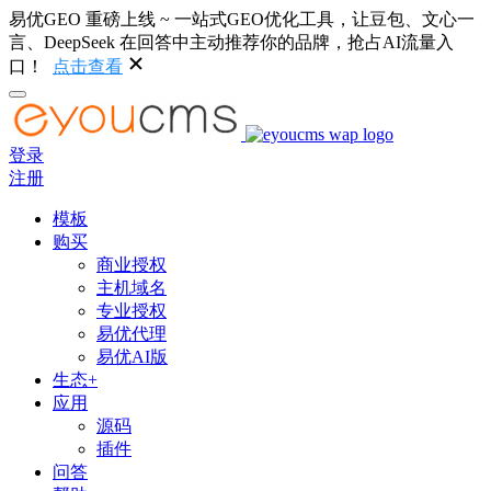
易优GEO 重磅上线 ~ 一站式GEO优化工具，让豆包、文心一
言、DeepSeek 在回答中主动推荐你的品牌，抢占AI流量入
口！
点击查看
登录
注册
模板
购买
商业授权
主机域名
专业授权
易优代理
易优AI版
生态+
应用
源码
插件
问答