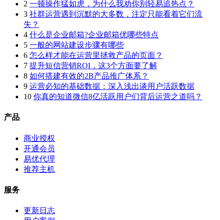
2
一顿操作猛如虎，为什么我劝你别轻易追热点？
3
社群运营遇到沉默的大多数，注定只能看着它们流
失？
4
什么是企业邮箱?企业邮箱优哪些特点
5
一般的网站建设步骤有哪些
6
怎么样才能在运营里拯救产品的页面？
7
提升短信营销ROI，这3个方面要了解
8
如何搭建有效的2B产品推广体系？
9
运营必知的基础数据：深入浅出谈用户活跃数据
10
你真的知道微信8亿活跃用户们背后运营之道吗？
产品
商业授权
开通会员
易优代理
推荐主机
服务
更新日志