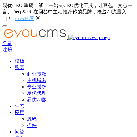
易优GEO 重磅上线 ~ 一站式GEO优化工具，让豆包、文心一
言、DeepSeek 在回答中主动推荐你的品牌，抢占AI流量入
口！
点击查看
登录
注册
模板
购买
商业授权
主机域名
专业授权
易优代理
易优AI版
生态+
应用
源码
插件
问答