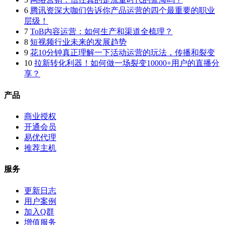
6
腾讯资深大咖们告诉你产品运营的四个最重要的职业
层级！
7
ToB内容运营：如何生产和渠道全梳理？
8
短视频行业未来的发展趋势
9
花10分钟真正理解一下活动运营的玩法，传播和裂变
10
拉新转化利器！如何做一场裂变10000+用户的直播分
享？
产品
商业授权
开通会员
易优代理
推荐主机
服务
更新日志
用户案例
加入Q群
增值服务