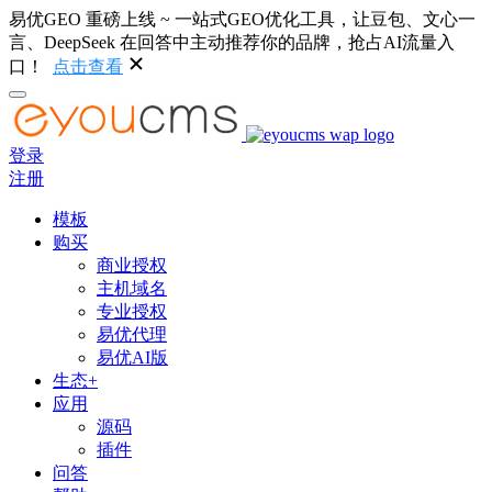
易优GEO 重磅上线 ~ 一站式GEO优化工具，让豆包、文心一
言、DeepSeek 在回答中主动推荐你的品牌，抢占AI流量入
口！
点击查看
登录
注册
模板
购买
商业授权
主机域名
专业授权
易优代理
易优AI版
生态+
应用
源码
插件
问答