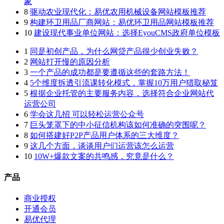
象
8
驱动农业现代化：易优农用机械设备网站模板推荐
9
构建环卫用品厂商网站：易优环卫用品网站模板推荐
10
建设现代事业单位网站：选择EyouCMS政府单位模板
1
同是初创产品，为什么网贷产品很少创业失败？
2
网站打开慢的原因分析
3
一个产品的成功都是要遵循这些的套路方法！
4
5个维度拆透引流课转化模式，掌握10万用户猎取秘笈
5
根据企业托管的主要服务内容，选择符合企业网站代
运营公司
6
学会这几招 可以轻松运营公众号
7
巨头笼罩下的中小征信机构该如何准确的突围呢？
8
如何搭建好P2P产品用户体系的三大维度？
9
这几个方面，谈谈用户们运营该怎么运营
10
10W+爆款文案的共鸣感，究竟是什么？
产品
商业授权
开通会员
易优代理