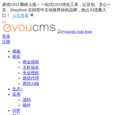
易优GEO 重磅上线 ~ 一站式GEO优化工具，让豆包、文心一
言、DeepSeek 在回答中主动推荐你的品牌，抢占AI流量入
口！
点击查看
登录
注册
模板
购买
商业授权
主机域名
专业授权
易优代理
易优AI版
生态+
应用
源码
插件
问答