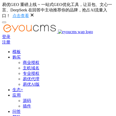
易优GEO 重磅上线 ~ 一站式GEO优化工具，让豆包、文心一
言、DeepSeek 在回答中主动推荐你的品牌，抢占AI流量入
口！
点击查看
登录
注册
模板
购买
商业授权
主机域名
专业授权
易优代理
易优AI版
生态+
应用
源码
插件
问答