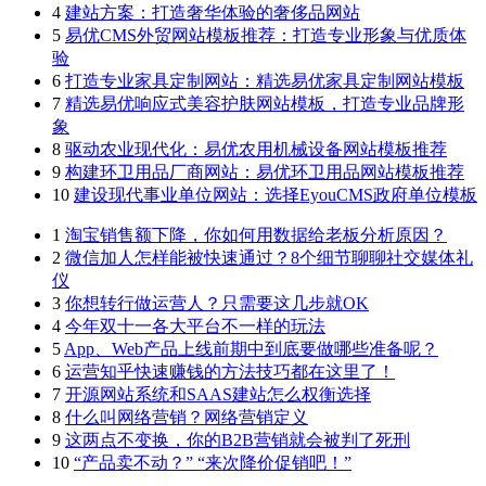
4
建站方案：打造奢华体验的奢侈品网站
5
易优CMS外贸网站模板推荐：打造专业形象与优质体
验
6
打造专业家具定制网站：精选易优家具定制网站模板
7
精选易优响应式美容护肤网站模板，打造专业品牌形
象
8
驱动农业现代化：易优农用机械设备网站模板推荐
9
构建环卫用品厂商网站：易优环卫用品网站模板推荐
10
建设现代事业单位网站：选择EyouCMS政府单位模板
1
淘宝销售额下降，你如何用数据给老板分析原因？
2
微信加人怎样能被快速通过？8个细节聊聊社交媒体礼
仪
3
你想转行做运营人？只需要这几步就OK
4
今年双十一各大平台不一样的玩法
5
App、Web产品上线前期中到底要做哪些准备呢？
6
运营知乎快速赚钱的方法技巧都在这里了！
7
开源网站系统和SAAS建站怎么权衡选择
8
什么叫网络营销？网络营销定义
9
这两点不变换，你的B2B营销就会被判了死刑
10
“产品卖不动？” “来次降价促销吧！”