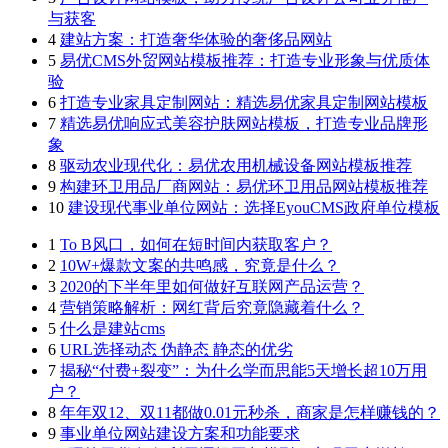
与获客
4
建站方案：打造奢华体验的奢侈品网站
5
易优CMS外贸网站模板推荐：打造专业形象与优质体
验
6
打造专业家具定制网站：精选易优家具定制网站模板
7
精选易优响应式美容护肤网站模板，打造专业品牌形
象
8
驱动农业现代化：易优农用机械设备网站模板推荐
9
构建环卫用品厂商网站：易优环卫用品网站模板推荐
10
建设现代事业单位网站：选择EyouCMS政府单位模板
1
To B风口，如何在短时间内获取客户？
2
10W+爆款文案的共鸣感，究竟是什么？
3
2020的下半年里如何做好互联网产品运营？
4
营销策略解析：网红背后究竟隐藏着什么？
5
什么是建站cms
6
URL选择动态 伪静态 静态的优劣
7
揭秘“付费+裂变”：为什么学而思能5天增长超10万用
户？
8
年年双12、双11都做0.01元秒杀，商家是怎样赚钱的？
9
事业单位网站建设方案和功能要求