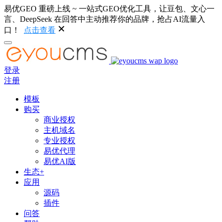
易优GEO 重磅上线 ~ 一站式GEO优化工具，让豆包、文心一
言、DeepSeek 在回答中主动推荐你的品牌，抢占AI流量入
口！
点击查看
登录
注册
模板
购买
商业授权
主机域名
专业授权
易优代理
易优AI版
生态+
应用
源码
插件
问答