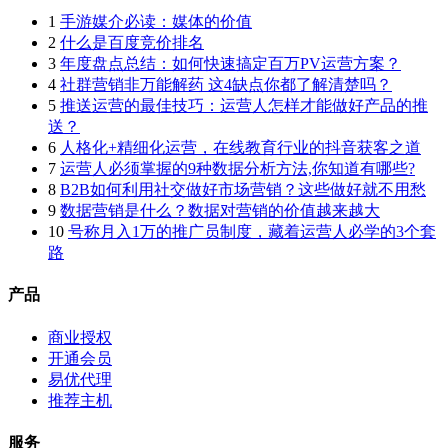
1
手游媒介必读：媒体的价值
2
什么是百度竞价排名
3
年度盘点总结：如何快速搞定百万PV运营方案？
4
社群营销非万能解药 这4缺点你都了解清楚吗？
5
推送运营的最佳技巧：运营人怎样才能做好产品的推
送？
6
人格化+精细化运营，在线教育行业的抖音获客之道
7
运营人必须掌握的9种数据分析方法,你知道有哪些?
8
B2B如何利用社交做好市场营销？这些做好就不用愁
9
数据营销是什么？数据对营销的价值越来越大
10
号称月入1万的推广员制度，藏着运营人必学的3个套
路
产品
商业授权
开通会员
易优代理
推荐主机
服务