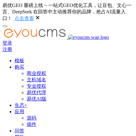
易优GEO 重磅上线 ~ 一站式GEO优化工具，让豆包、文心一
言、DeepSeek 在回答中主动推荐你的品牌，抢占AI流量入
口！
点击查看
登录
注册
模板
购买
商业授权
主机域名
专业授权
易优代理
易优AI版
生态+
应用
源码
插件
问答