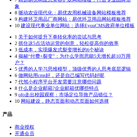
象
8
驱动农业现代化：易优农用机械设备网站模板推荐
9
构建环卫用品厂商网站：易优环卫用品网站模板推荐
10
建设现代事业单位网站：选择EyouCMS政府单位模板
1
关于如何提升下单转化率的尝试与思考
2
抓住这5点活动运营的创意，轻松提高你的效率
3
低成本，实现爆发式裂变增长的6个秘诀
4
揭秘“付费+裂变”：为什么学而思能5天增长超10万用
户？
5
优秀的人学习思维模型，顶级优秀的人思考底层逻辑
6
做网站用cms好，还是自己编写代码好呢
7
代驾小程序平台开发需要注意哪些问题
8
什么是企业邮箱?企业邮箱优哪些特点
9
ofo走出校园观察：市场定位导致产品错位？
10
网站建设，静态页面和动态页面如何选择
产品
商业授权
开通会员