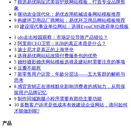
7
精选易优响应式美容护肤网站模板，打造专业品牌形
象
8
驱动农业现代化：易优农用机械设备网站模板推荐
9
构建环卫用品厂商网站：易优环卫用品网站模板推荐
10
建设现代事业单位网站：选择EyouCMS政府单位模板
1
ofo走出校园观察：市场定位导致产品错位？
2
阿里前CEO卫哲：B2B的真正本质是什么？
3
迪士尼才是真正的上海堡垒
4
选择易优网站站故障付费服务包的优势
5
婚纱摄影婚庆网站模板选择及建站时需要注意的事项
6
豆瓣不能死
7
新零售用户运营：年龄分层法——五大客群的解析与
思考
8
感官营销正在潜移默化影响消费者的感知力，从而保
留用户品牌记忆
9
制作同城跑腿小程序需要有那些主要功能
10
多数客户诉求是低成本有效建设企业网站，请问如何
才能做到呢?
产品