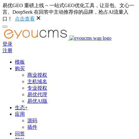
易优GEO 重磅上线 ~ 一站式GEO优化工具，让豆包、文心一
言、DeepSeek 在回答中主动推荐你的品牌，抢占AI流量入
口！
点击查看
登录
注册
模板
购买
商业授权
主机域名
专业授权
易优代理
易优AI版
生态+
应用
源码
插件
问答