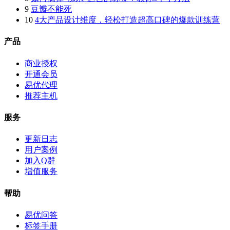
9
豆瓣不能死
10
4大产品设计维度，轻松打造超高口碑的爆款训练营
产品
商业授权
开通会员
易优代理
推荐主机
服务
更新日志
用户案例
加入Q群
增值服务
帮助
易优问答
标签手册