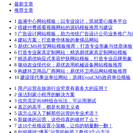
最新文章
推荐文章
1
血液中心网站模板：以专业设计，筑就爱心服务平台
2
搭建付费观看视频网站的源码模板推荐与建议
3
广告设计网站模板，助力传统广告设计公司业务推广与
4
建站方案：打造奢华体验的奢侈品网站
5
易优CMS外贸网站模板推荐：打造专业形象与优质体验
6
打造专业家具定制网站：精选易优家具定制网站模板
7
精选易优响应式美容护肤网站模板，打造专业品牌形象
8
驱动农业现代化：易优农用机械设备网站模板推荐
9
构建环卫用品厂商网站：易优环卫用品网站模板推荐
10
建设现代事业单位网站：选择EyouCMS政府单位模板
1
用户运营在旅游行业究竟有着多大的应用？
2
保洁到家小程序的解决方案
3
信息流定向8种组合玩法，可运用测试
4
真正的高手，都是长期主义者
5
该怎么深入了解那些运营的专业术语？
6
新媒体的运营，这些你真的做对了么？
7
这10个价格设置小策略，让你的销量翻一翻！
8
如何摘掉“佛系”运营的标签？教你3个小方法