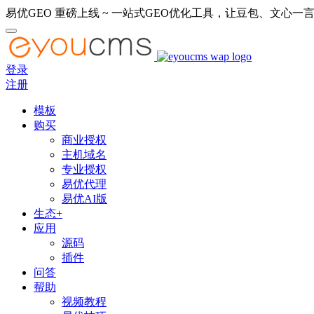
易优GEO 重磅上线 ~ 一站式GEO优化工具，让豆包、文心一言
登录
注册
模板
购买
商业授权
主机域名
专业授权
易优代理
易优AI版
生态+
应用
源码
插件
问答
帮助
视频教程