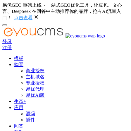
易优GEO 重磅上线 ~ 一站式GEO优化工具，让豆包、文心一
言、DeepSeek 在回答中主动推荐你的品牌，抢占AI流量入
口！
点击查看
登录
注册
模板
购买
商业授权
主机域名
专业授权
易优代理
易优AI版
生态+
应用
源码
插件
问答