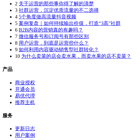
2
关于运营的那些事你得了解的清楚
3
社群运营，沉淀优质流量的不二选择
4
5个角度做高流量抖音视频
5
案例复盘｜如何持续输出价值，打造“3高”社群
6
B2B内容的营销真的有趣吗？
7
微信服务号和订阅号有那些区别
8
用户运营，到底是运营些什么？
9
如何利用内容驱动销售型社群转化？
10
为什么卖菜的店会卖水果，而卖水果的店不卖菜？
产品
商业授权
开通会员
易优代理
推荐主机
服务
更新日志
用户案例