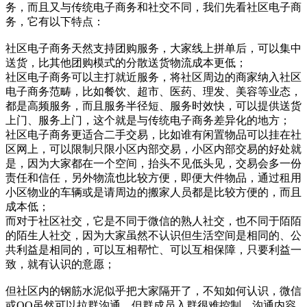
务，而且又与传统电子商务和社交不同，我们先看社区电子商
务，它有以下特点：
社区电子商务天然支持团购服务，大家线上拼单后，可以集中
送货，比其他团购模式的分散送货物流成本更低；
社区电子商务可以主打就近服务，将社区周边的商家纳入社区
电子商务范畴，比如餐饮、超市、医药、理发、美容等业态，
都是高频服务，而且服务半径短、服务时效快，可以提供送货
上门、服务上门，这个就是与传统电子商务差异化的地方；
社区电子商务更适合二手交易，比如谁有闲置物品可以挂在社
区网上，可以限制只限小区内部交易，小区内部交易的好处就
是，因为大家都在一个空间，抬头不见低头见，交易会多一份
责任和信任，另外物流也比较方便，即便大件物品，通过租用
小区物业的车辆或是请周边的搬家人员都是比较方便的，而且
成本低；
而对于社区社交，它是不同于微信的熟人社交，也不同于陌陌
的陌生人社交，因为大家虽然不认识但生活空间是相同的、公
共利益是相同的，可以互相帮忙、可以互相保障，只要利益一
致，就有认识的意愿；
但社区内的钢筋水泥似乎把大家隔开了，不知如何认识，微信
或QQ虽然可以拉群沟通，但群成员入群很难控制，沟通内容