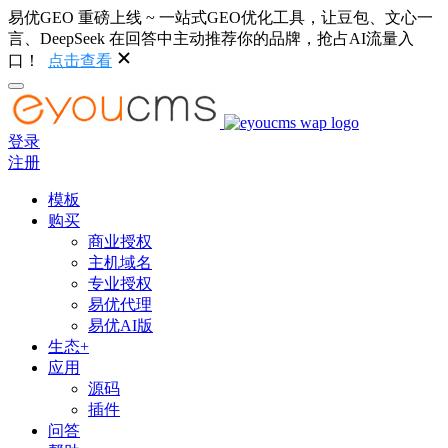
易优GEO 重磅上线 ~ 一站式GEO优化工具，让豆包、文心一
言、DeepSeek 在回答中主动推荐你的品牌，抢占AI流量入
口！
点击查看
登录
注册
模板
购买
商业授权
主机域名
专业授权
易优代理
易优AI版
生态+
应用
源码
插件
问答