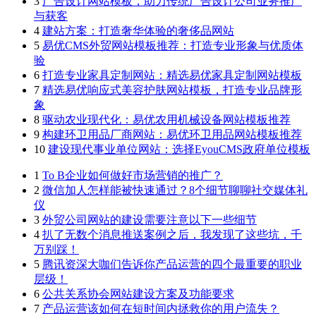
3
广告设计网站模板，助力传统广告设计公司业务推广
与获客
4
建站方案：打造奢华体验的奢侈品网站
5
易优CMS外贸网站模板推荐：打造专业形象与优质体
验
6
打造专业家具定制网站：精选易优家具定制网站模板
7
精选易优响应式美容护肤网站模板，打造专业品牌形
象
8
驱动农业现代化：易优农用机械设备网站模板推荐
9
构建环卫用品厂商网站：易优环卫用品网站模板推荐
10
建设现代事业单位网站：选择EyouCMS政府单位模板
1
To B企业如何做好市场营销的推广？
2
微信加人怎样能被快速通过？8个细节聊聊社交媒体礼
仪
3
外贸公司网站的建设需要注意以下一些细节
4
扒了无数个消息推送案例之后，我发现了这些坑，千
万别踩！
5
腾讯资深大咖们告诉你产品运营的四个最重要的职业
层级！
6
公共关系协会网站建设方案及功能要求
7
产品运营该如何在短时间内拯救你的用户流失？