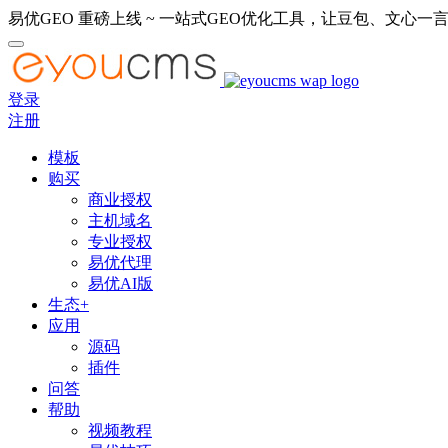
易优GEO 重磅上线 ~ 一站式GEO优化工具，让豆包、文心一言
登录
注册
模板
购买
商业授权
主机域名
专业授权
易优代理
易优AI版
生态+
应用
源码
插件
问答
帮助
视频教程