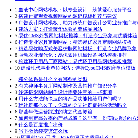
1
血液中心网站模板：以专业设计，筑就爱心服务平台
2
搭建付费观看视频网站的源码模板推荐与建议
3
广告设计网站模板，助力传统广告设计公司业务推广与
4
建站方案：打造奢华体验的奢侈品网站
5
易优CMS外贸网站模板推荐：打造专业形象与优质体验
6
打造专业家具定制网站：精选易优家具定制网站模板
7
精选易优响应式美容护肤网站模板，打造专业品牌形象
8
驱动农业现代化：易优农用机械设备网站模板推荐
9
构建环卫用品厂商网站：易优环卫用品网站模板推荐
10
建设现代事业单位网站：选择EyouCMS政府单位模板
1
积分体系是什么？有哪些的类型
2
有关律师事务所网站制作及营销推广知识分享
3
浅谈摄影网站制作设计需要注意的一些事项
4
用什么方法能快速的将产品功能推给用户们呢？
5
玩社群那么久了，你真的会弄社群促销的活动吗？
6
那些年做运营踩过的坑之代金券篇
7
如何制定高效率的产品战略？这里有一份实践指导的方
8
什么是百度推广出价
9
当下微信裂变该怎么玩
10
阿里前CEO卫哲：B2B的真正本质是什么？