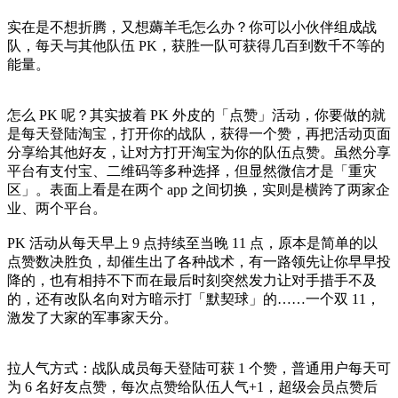
实在是不想折腾，又想薅羊毛怎么办？你可以小伙伴组成战
队，每天与其他队伍 PK，获胜一队可获得几百到数千不等的
能量。
怎么 PK 呢？其实披着 PK 外皮的「点赞」活动，你要做的就
是每天登陆淘宝，打开你的战队，获得一个赞，再把活动页面
分享给其他好友，让对方打开淘宝为你的队伍点赞。虽然分享
平台有支付宝、二维码等多种选择，但显然微信才是「重灾
区」。表面上看是在两个 app 之间切换，实则是横跨了两家企
业、两个平台。
PK 活动从每天早上 9 点持续至当晚 11 点，原本是简单的以
点赞数决胜负，却催生出了各种战术，有一路领先让你早早投
降的，也有相持不下而在最后时刻突然发力让对手措手不及
的，还有改队名向对方暗示打「默契球」的……一个双 11，
激发了大家的军事家天分。
拉人气方式：战队成员每天登陆可获 1 个赞，普通用户每天可
为 6 名好友点赞，每次点赞给队伍人气+1，超级会员点赞后