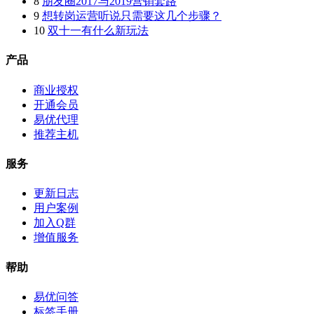
8
朋友圈2017与2019营销套路
9
想转岗运营听说只需要这几个步骤？
10
双十一有什么新玩法
产品
商业授权
开通会员
易优代理
推荐主机
服务
更新日志
用户案例
加入Q群
增值服务
帮助
易优问答
标签手册