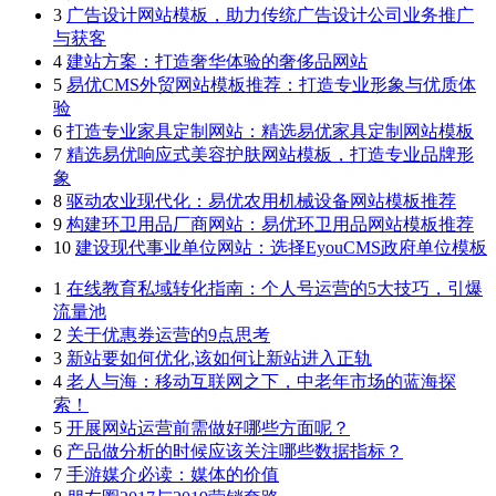
3
广告设计网站模板，助力传统广告设计公司业务推广
与获客
4
建站方案：打造奢华体验的奢侈品网站
5
易优CMS外贸网站模板推荐：打造专业形象与优质体
验
6
打造专业家具定制网站：精选易优家具定制网站模板
7
精选易优响应式美容护肤网站模板，打造专业品牌形
象
8
驱动农业现代化：易优农用机械设备网站模板推荐
9
构建环卫用品厂商网站：易优环卫用品网站模板推荐
10
建设现代事业单位网站：选择EyouCMS政府单位模板
1
在线教育私域转化指南：个人号运营的5大技巧，引爆
流量池
2
关于优惠券运营的9点思考
3
新站要如何优化,该如何让新站进入正轨
4
老人与海：移动互联网之下，中老年市场的蓝海探
索！
5
开展网站运营前需做好哪些方面呢？
6
产品做分析的时候应该关注哪些数据指标？
7
手游媒介必读：媒体的价值