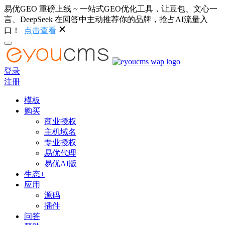
易优GEO 重磅上线 ~ 一站式GEO优化工具，让豆包、文心一
言、DeepSeek 在回答中主动推荐你的品牌，抢占AI流量入
口！
点击查看
登录
注册
模板
购买
商业授权
主机域名
专业授权
易优代理
易优AI版
生态+
应用
源码
插件
问答