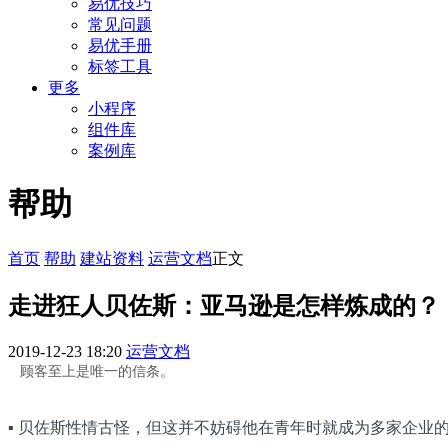
易优技巧
常见问题
易优手册
标签工具
更多
小程序
组件库
案例库
帮助
首页
帮助
建站资料
运营文档
正文
走进狂人贝佐斯：亚马逊是怎样炼成的？
2019-12-23 18:20
运营文档
顾客至上是唯一的信条。
▪ 贝佐斯性情古怪，但这并不妨碍他在青年时就成为多家企业