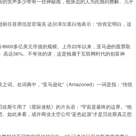
斯的笑声多少带有一丝神秘感，他身边的人为此感到费解。几乎
前任首席信息官瑞克·达尔泽尔直白地表示：“你肯定明白，这
600多亿美元市值的规模。上市22年以来，亚马逊的股票取
rn，IRR）高达36%。不夸张的讲，这是独属于互联网时代的创富神
在词典中，“亚马逊化”（Amazoned）一词是指：“传统
佐斯引用了《星际迷航》的片头语：“宇宙是最终的边界。”他
。如此来看，或许商业太空公司“蓝色起源”才是贝佐斯真正想