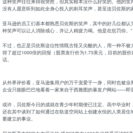
这种笑声往往来得很突然，但其实根本没什么好笑的。他的笑
没有人愿意听到如此全身心投入的刺耳笑声，甚至连贝佐斯的
亚马逊的员工们基本都熟悉贝佐斯的笑声，其中的好几位都认
种笑声可以让人消除戒心，并让人精疲力竭。他是在惩罚你。”
不过，也正是贝佐斯这位性情既古怪又尖酸的人，用一种不被大
得了超过1000倍的回报（股票发行价为1.73美元，目前的股价则超过
话。
从外界评价看，亚马逊集用户的万千宠爱于一身，同时也被业界同
企业只能眼巴巴地看着一家来自于西雅图的暴发户网站——即
或许，贝佐斯今日的成就在青少年时期便已注定。高中毕业时
还在其中谈到了如何通过在轨道空间站上创建永恒的人类居住
要建立的事业。