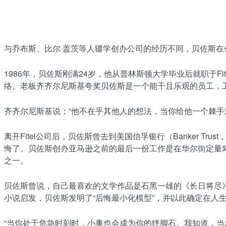
与乔布斯、比尔·盖茨等人辍学创办公司的经历不同，贝佐斯
1986年，贝佐斯刚满24岁，他从普林斯顿大学毕业后就职于Fi
络。老板齐齐尔尼斯基夸奖贝佐斯是一个能干且乐观的员工，
齐齐尔尼斯基说：“他不在乎其他人的想法，当你给他一个棘手
离开Fitel公司后，贝佐斯曾去到美国信孚银行（Banker 
悔了。贝佐斯创办亚马逊之前的最后一份工作是在华尔街定量对
之一。
贝佐斯曾说，自己最喜欢的文学作品是石黑一雄的《长日将尽》（Th
小说启发，贝佐斯发明了“后悔最小化模型”，并以此确定在人
“当你处于危急时刻时，小事也会成为你的绊脚石。我知道，当