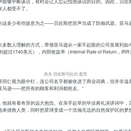
声能够中断谈话，有时会让人忘记找他谈话的目的。因此，贝佐
家人都受不了。
为这多少有些故意为之——贝佐斯把笑声当成了防御武器。亚马逊
多数人理解的方式，带领亚马逊从一家不起眼的公司发展到如今8
1740美元），内部收益率（Internal Rate of Retu
杰夫·贝佐斯与比尔·盖茨
仁视为眼中钉，连公司名字都被收进了商业词典，但并非溢美之词。
亚马逊——把所有的顾客和利润都抢走。”
，他就有着奇异的远大抱负。在亲手起草的毕业典礼演讲词中，贝
地来拯救人类，同时把星球变成一个浩瀚无边的自然保护区的梦想