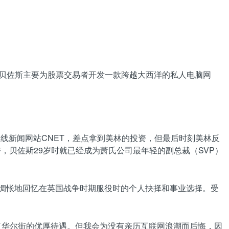
l公司，贝佐斯主要为股票交易者开发一款跨越大西洋的私人电脑网
命的在线新闻网站CNET，差点拿到美林的投资，但最后时刻美林反
，贝佐斯29岁时就已经成为萧氏公司最年轻的副总裁（SVP）
管家满怀惆怅地回忆在英国战争时期服役时的个人抉择和事业选择。受
弃了华尔街的优厚待遇。但我会为没有亲历互联网浪潮而后悔，因