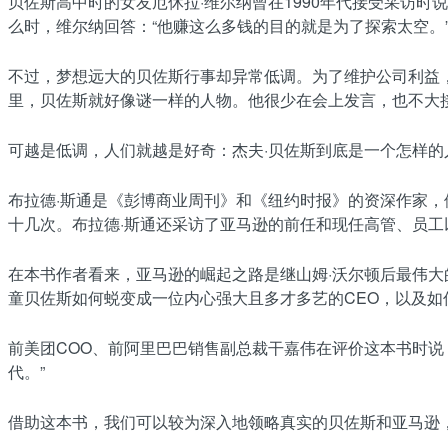
贝佐斯高中时的女友厄休拉·维尔纳曾在1990年代接受采访
么时，维尔纳回答：“他赚这么多钱的目的就是为了探索太空。
不过，梦想远大的贝佐斯行事却异常低调。为了维护公司利益
里，贝佐斯就好像谜一样的人物。他很少在会上发言，也不大接受媒
可越是低调，人们就越是好奇：杰夫·贝佐斯到底是一个怎样
布拉德·斯通是《彭博商业周刊》和《纽约时报》的资深作家，
十几次。布拉德·斯通还采访了亚马逊的前任和现任高管、员工
在本书作者看来，亚马逊的崛起之路是继山姆·沃尔顿后最伟
童贝佐斯如何蜕变成一位内心强大且多才多艺的CEO，以及
前美团COO、前阿里巴巴销售副总裁干嘉伟在评价这本书时
代。”
借助这本书，我们可以较为深入地领略真实的贝佐斯和亚马逊，