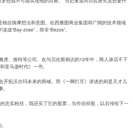
有梦想就不可能实现他的目标。”当记者追问贝佐斯究竟想要什
是独自揣摩想法和意图。在西雅图商业集团和广阔的技术领域
-zose”，而非“Bezos”。
雅虎、推特等公司。在与贝佐斯相识的12年中，两人谈话不下
斯和亚马逊时代》一书。
去开拓沃尔玛未来的商铺。而《一网打尽》讲述的则是天才儿
事。
逊的忠实粉丝，我还买了它的股票，当作信仰股，以后传给下一
的。