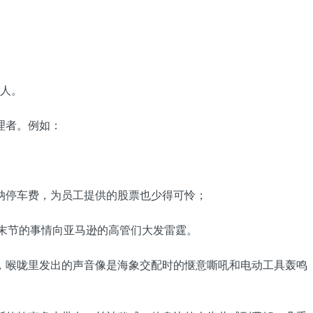
的人。
理者。例如：
纳停车费，为员工提供的股票也少得可怜；
枝末节的事情向亚马逊的高管们大发雷霆。
，喉咙里发出的声音像是海象交配时的惬意嘶吼和电动工具轰鸣