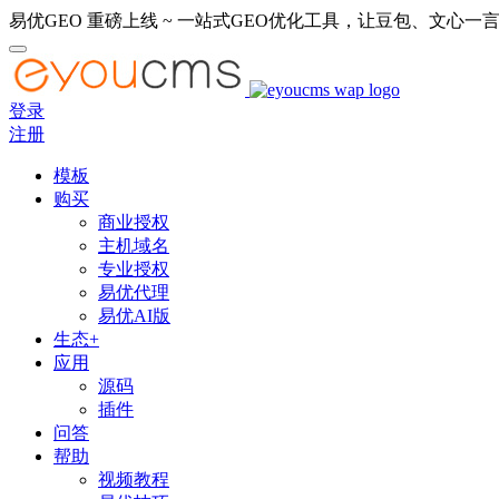
易优GEO 重磅上线 ~ 一站式GEO优化工具，让豆包、文心一言
登录
注册
模板
购买
商业授权
主机域名
专业授权
易优代理
易优AI版
生态+
应用
源码
插件
问答
帮助
视频教程