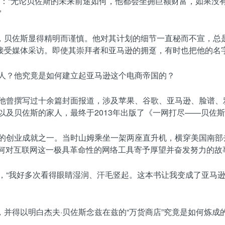
时说：“无论贝佐斯的未来前途如何，他都会坐拥巨额财富，如果没
”
，贝佐斯显得精明而谨慎。他对其计划的细节一直秘而不宣，总
体采访。即使其崇拜者和亚马逊的拥趸，有时也把他的名字读成“Bay
的人？他究竟是如何建立起亚马逊这个电商帝国的？
他曾撰写过十余篇封面报道，涉及苹果、谷歌、亚马逊、脸谱、
以及贝佐斯的家人，最终于2013年出版了《一网打尽——贝佐
大的创业成就之一。当时山姆乘坐一架两座直升机，横穿美国南部
如何对互联网这一极具革命性的网络工具寄予厚望并奋发努力的故
说，“我好多次看得眼睛湿润、汗毛竖起。这本书让我变成了亚马
并得以明白杰夫·贝佐斯念兹在兹的“万货商店”究竟是如何炼成