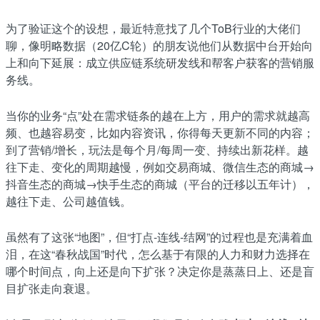
为了验证这个的设想，最近特意找了几个ToB行业的大佬们
聊，像明略数据（20亿C轮）的朋友说他们从数据中台开始向
上和向下延展：成立供应链系统研发线和帮客户获客的营销服
务线。
当你的业务“点”处在需求链条的越在上方，用户的需求就越高
频、也越容易变，比如内容资讯，你得每天更新不同的内容；
到了营销/增长，玩法是每个月/每周一变、持续出新花样。越
往下走、变化的周期越慢，例如交易商城、微信生态的商城→
抖音生态的商城→快手生态的商城（平台的迁移以五年计），
越往下走、公司越值钱。
虽然有了这张“地图”，但“打点-连线-结网”的过程也是充满着血
泪，在这“春秋战国”时代，怎么基于有限的人力和财力选择在
哪个时间点，向上还是向下扩张？决定你是蒸蒸日上、还是盲
目扩张走向衰退。