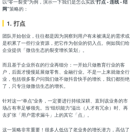
以“零一裂变”为例，演示一下我们是怎么实践“
打点 - 连线 - 结
网”
策略的：
1. 打点
团队开始创业，往往都是因为洞察到用户有未被满足的需求或
是积累了一些行业资源，把它作为创业的切入点。例如我们给
企业提供「微信生态的裂变增长策划」。
而且基于企业所在的行业再细分：一开始只做教育行业的客
户，后面才慢慢延展做零售、金融行业。不是一上来就做全行
业，包括很多客户问我们做不做抖音快手的增长，我们都拒绝
了，只专注做微信生态的增长。
针对这一“单点”业务，一定要进行持续深耕、直到该业务的市
场占有率足够领先。当“组织能力”溢出（人才有冗余）时、再
去扩张「用户需求漏斗」上的其它「点」。
这一策略非常重要！很多人低估了老业务的增长潜力，高估了