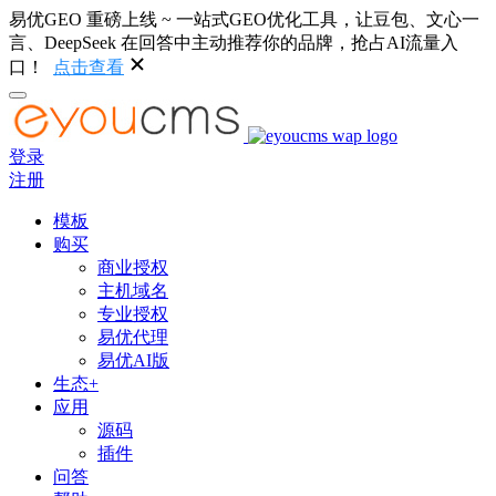
易优GEO 重磅上线 ~ 一站式GEO优化工具，让豆包、文心一
言、DeepSeek 在回答中主动推荐你的品牌，抢占AI流量入
口！
点击查看
登录
注册
模板
购买
商业授权
主机域名
专业授权
易优代理
易优AI版
生态+
应用
源码
插件
问答