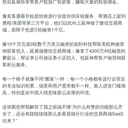
然后延展给零售客户投放广告获客，赚取大量的投放佣金。
像直客通最开始是给旅游行业提供供应链服务、帮酒店上架到
携程/美团等第三方平台，他们以此向上延伸做了微信交易商
城，前阵子也是C轮融资1个亿。
像10个月完成3轮数千万美元融资的岚时科技帮医美机构做营
销获客切入，延展做微信交易商城；像拿了4200万A轮融资的
蘑菇云，帮证券公司做证券小店切入、也延伸帮客户做营销获
客和云服务。
每一个格子就像不同“菌落”一样 ：每一个小格都有该行业背后
的专业知识积累，场景和用户需求都不一样。敌人进攻门槛很
高，特别是在中国人情意味那么浓厚的环境。
这张图也帮我解答了我之前搞不懂“为什么有赞的功能那么齐
全了，还会有陆陆续续那么多垂直细分行业的交易商城SaaS
出来？”