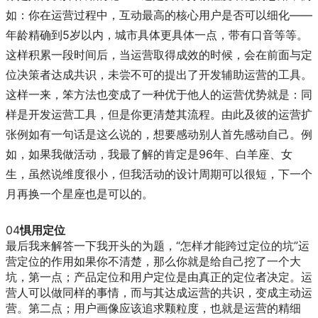
如：你在运营过程中，互动最高的核心用户是否可以细化——
年龄精确到5岁以内，城市具体更具体一点，带有口音等等。
这样积累一段时间后，当运营取得成效的时候，会在前面与定
位决策者达成共识，未尝不可的提出了开发辅助运营的工具。
这样一来，笨方法也变成了一种优于他人的运营优势就是：同
样是开发运营工具，但是你更清楚其流程。由此及彼的运营扩
张例如有一句话是这么说的，想要感动别人首先感动自己。例
如，如果我做活动，我最了解的肯定是96年、白羊座、女
生，虽然说维度很小，但我活动的设计周期可以很短，下一个
月再换一个星座也是可以的。
04
惧用定位
最后我来解答一下我开头的为题，“怎样才能跨过定位的坑”运
营定位的作用如果你不清楚，那么你就是给自己挖了一个大
坑，第一点；产品定位和用户定位是由真正的定位者决定。运
营人可以做同样的事情，而与其达成运营的共识，变成主动运
营。第二点；用户画像应该追求颗粒度，也就是运营的精细