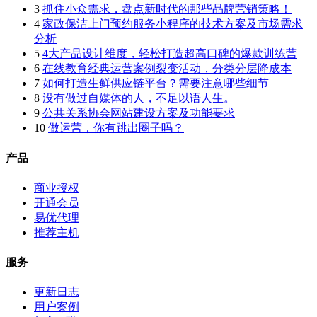
3
抓住小众需求，盘点新时代的那些品牌营销策略！
4
家政保洁上门预约服务小程序的技术方案及市场需求
分析
5
4大产品设计维度，轻松打造超高口碑的爆款训练营
6
在线教育经典运营案例裂变活动，分类分层降成本
7
如何打造生鲜供应链平台？需要注意哪些细节
8
没有做过自媒体的人，不足以语人生。
9
公共关系协会网站建设方案及功能要求
10
做运营，你有跳出圈子吗？
产品
商业授权
开通会员
易优代理
推荐主机
服务
更新日志
用户案例