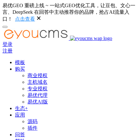
易优GEO 重磅上线 ~ 一站式GEO优化工具，让豆包、文心一
言、DeepSeek 在回答中主动推荐你的品牌，抢占AI流量入
口！
点击查看
登录
注册
模板
购买
商业授权
主机域名
专业授权
易优代理
易优AI版
生态+
应用
源码
插件
问答