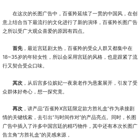
在这次的长图广告中，百雀羚延续了一贯的中国风，在创
意上结合当下最流行的文化进行了新的演绎，百雀羚长图广告
之所以受广大观众喜爱的原因有四点。
首先
，最近宫廷剧太热，百雀羚的受众人群又都集中在
18~35岁的年轻女性，所以会采用宫廷的风格，也是跟紧了流
行又契合受众口味。
其次
，从后宫多位嫔妃一夜衰老作为悬案展开，引发了受
众群体好奇心，想一探究竟。
再次
，讲产品“百雀羚X宫廷限定款方胜礼盒”作为承接剧
情的关键线索，去引出“与时间作对”的产品亮点。同时，长图
广告中插入了许多中国宫廷的精巧物件，其中还有本次长图广
告主角“方胜礼盒”的灵感来源，