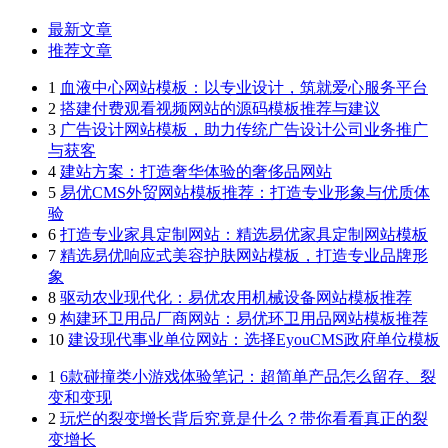
最新文章
推荐文章
1
血液中心网站模板：以专业设计，筑就爱心服务平台
2
搭建付费观看视频网站的源码模板推荐与建议
3
广告设计网站模板，助力传统广告设计公司业务推广
与获客
4
建站方案：打造奢华体验的奢侈品网站
5
易优CMS外贸网站模板推荐：打造专业形象与优质体
验
6
打造专业家具定制网站：精选易优家具定制网站模板
7
精选易优响应式美容护肤网站模板，打造专业品牌形
象
8
驱动农业现代化：易优农用机械设备网站模板推荐
9
构建环卫用品厂商网站：易优环卫用品网站模板推荐
10
建设现代事业单位网站：选择EyouCMS政府单位模板
1
6款碰撞类小游戏体验笔记：超简单产品怎么留存、裂
变和变现
2
玩烂的裂变增长背后究竟是什么？带你看看真正的裂
变增长